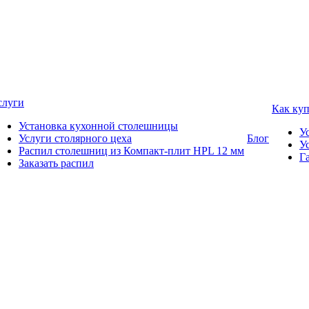
слуги
Как ку
Установка кухонной столешницы
У
Услуги столярного цеха
Блог
У
Распил столешниц из Компакт-плит HPL 12 мм
Г
Заказать распил