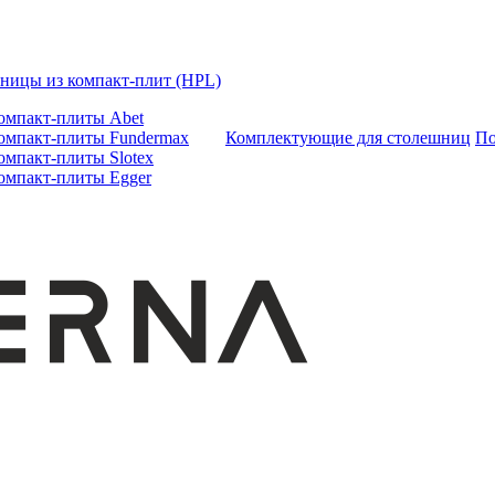
ницы из компакт-плит (HPL)
омпакт-плиты Abet
омпакт-плиты Fundermax
Комплектующие для столешниц
По
омпакт-плиты Slotex
омпакт-плиты Egger