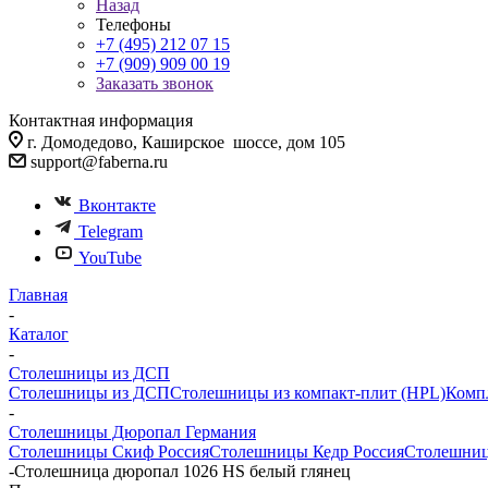
Назад
Телефоны
+7 (495) 212 07 15
+7 (909) 909 00 19
Заказать звонок
Контактная информация
г. Домодедово, Каширское шоссе, дом 105
support@faberna.ru
Вконтакте
Telegram
YouTube
Главная
-
Каталог
-
Столешницы из ДСП
Столешницы из ДСП
Столешницы из компакт-плит (HPL)
Комп
-
Столешницы Дюропал Германия
Столешницы Скиф Россия
Столешницы Кедр Россия
Столешниц
-
Столешница дюропал 1026 HS белый глянец