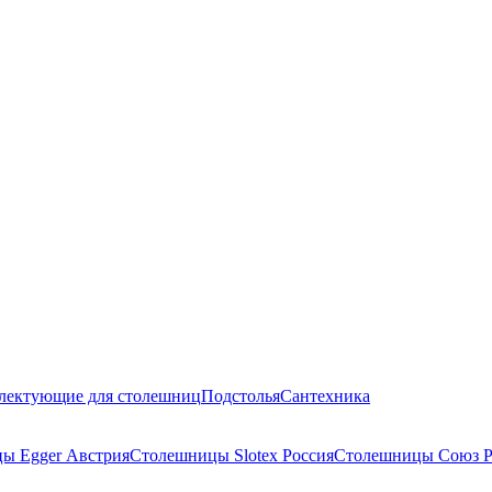
лектующие для столешниц
Подстолья
Сантехника
ы Egger Австрия
Столешницы Slotex Россия
Столешницы Союз Р