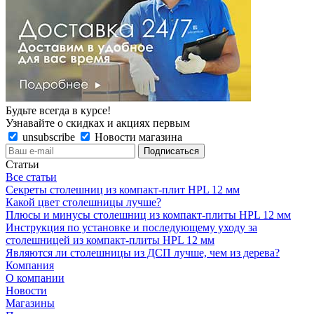
Будьте всегда в курсе!
Узнавайте о скидках и акциях первым
unsubscribe
Новости магазина
Статьи
Все статьи
Секреты столешниц из компакт-плит HPL 12 мм
Какой цвет столешницы лучше?
Плюсы и минусы столешниц из компакт-плиты HPL 12 мм
Инструкция по установке и последующему уходу за
столешницей из компакт-плиты HPL 12 мм
Являются ли столешницы из ДСП лучше, чем из дерева?
Компания
О компании
Новости
Магазины