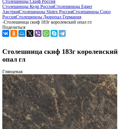
Столешницы Скиф Россия
Столешницы Кедр Россия
Столешницы Egger
Австрия
Столешницы Slotex Россия
Столешницы Союз
Россия
Столешницы Дюропал Германия
-
Столешница скиф 183г королевский опал гл
Поделиться
Столешница скиф 183г королевский
опал гл
Глянцевая