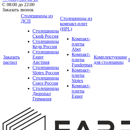
С 08:00 до 22:00
Заказать звонок
Столешницы из
Столешницы из
ДСП
компакт-плит
(HPL)
Столешницы
Скиф Россия
Компакт-
Столешницы
плиты
Кедр Россия
Abet
Столешницы
Компакт-
Заказать
Egger
Комплектующие
плиты
распил
Австрия
для столешниц
Fundermax
Столешницы
Компакт-
Slotex Россия
плиты
Столешницы
Slotex
Союз Россия
Компакт-
Столешницы
плиты
Дюропал
Egger
Германия