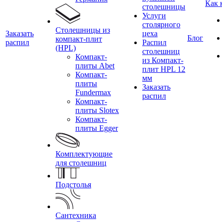
Как 
столешницы
Услуги
столярного
Столешницы из
Заказать
цеха
Блог
компакт-плит
распил
Распил
(HPL)
столешниц
Компакт-
из Компакт-
плиты Abet
плит HPL 12
Компакт-
мм
плиты
Заказать
Fundermax
распил
Компакт-
плиты Slotex
Компакт-
плиты Egger
Комплектующие
для столешниц
Подстолья
Сантехника