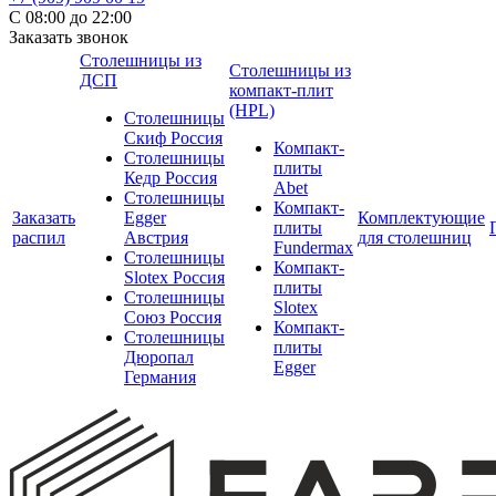
С 08:00 до 22:00
Заказать звонок
Столешницы из
Столешницы из
ДСП
компакт-плит
(HPL)
Столешницы
Скиф Россия
Компакт-
Столешницы
плиты
Кедр Россия
Abet
Столешницы
Компакт-
Заказать
Egger
Комплектующие
плиты
распил
Австрия
для столешниц
Fundermax
Столешницы
Компакт-
Slotex Россия
плиты
Столешницы
Slotex
Союз Россия
Компакт-
Столешницы
плиты
Дюропал
Egger
Германия