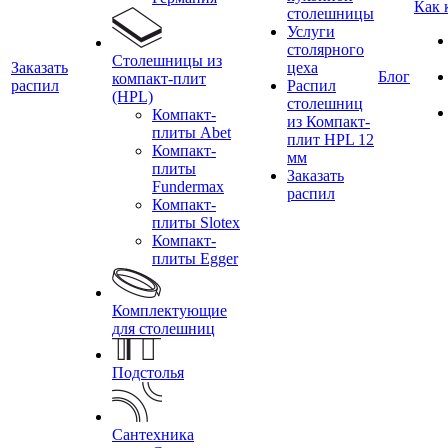
Как 
столешницы
Услуги
столярного
Столешницы из
Заказать
цеха
Блог
компакт-плит
распил
Распил
(HPL)
столешниц
Компакт-
из Компакт-
плиты Abet
плит HPL 12
Компакт-
мм
плиты
Заказать
Fundermax
распил
Компакт-
плиты Slotex
Компакт-
плиты Egger
Комплектующие
для столешниц
Подстолья
Сантехника