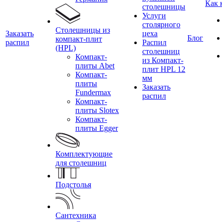
Как 
столешницы
Услуги
столярного
Столешницы из
Заказать
цеха
Блог
компакт-плит
распил
Распил
(HPL)
столешниц
Компакт-
из Компакт-
плиты Abet
плит HPL 12
Компакт-
мм
плиты
Заказать
Fundermax
распил
Компакт-
плиты Slotex
Компакт-
плиты Egger
Комплектующие
для столешниц
Подстолья
Сантехника