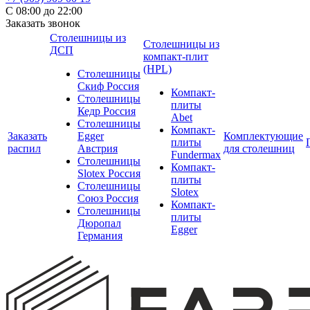
С 08:00 до 22:00
Заказать звонок
Столешницы из
Столешницы из
ДСП
компакт-плит
(HPL)
Столешницы
Скиф Россия
Компакт-
Столешницы
плиты
Кедр Россия
Abet
Столешницы
Компакт-
Заказать
Egger
Комплектующие
плиты
распил
Австрия
для столешниц
Fundermax
Столешницы
Компакт-
Slotex Россия
плиты
Столешницы
Slotex
Союз Россия
Компакт-
Столешницы
плиты
Дюропал
Egger
Германия