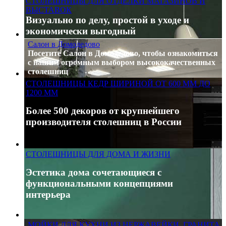
СТОЛЕШНИЦЫ ДЛЯ ОТДЕЛКИ МАГАЗИНОВ И
ВЫСТАВОК
Визуально по делу, простой в уходе и
экономически выгодный
Салон в Домодедово
Посетите Салон в Домодедово, чтобы ознакомиться
с нашим огромным выбором высококачественных
столешниц
СТОЛЕШНИЦЫ КЕДР ШИРИНОЙ ОТ 600 ММ ДО
1200 ММ
Более 500 декоров от крупнейшего
производителя столешниц в России
СТОЛЕШНИЦЫ ДЛЯ ДОМА И ЖИЗНИ
Эстети
ка дома сочетающиеся с
функциональными концепциями
интерьера
МОЙКИ ДЛЯ КУХНИ ИЗ НЕРЖАВЕЙКИ, ГРАНИТА