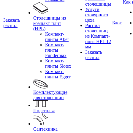
Как 
столешницы
Услуги
столярного
Столешницы из
Заказать
цеха
Блог
компакт-плит
распил
Распил
(HPL)
столешниц
Компакт-
из Компакт-
плиты Abet
плит HPL 12
Компакт-
мм
плиты
Заказать
Fundermax
распил
Компакт-
плиты Slotex
Компакт-
плиты Egger
Комплектующие
для столешниц
Подстолья
Сантехника