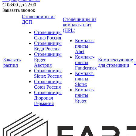
С 08:00 до 22:00
Заказать звонок
Столешницы из
Столешницы из
ДСП
компакт-плит
(HPL)
Столешницы
Скиф Россия
Компакт-
Столешницы
плиты
Кедр Россия
Abet
Столешницы
Компакт-
Заказать
Egger
Комплектующие
плиты
распил
Австрия
для столешниц
Fundermax
Столешницы
Компакт-
Slotex Россия
плиты
Столешницы
Slotex
Союз Россия
Компакт-
Столешницы
плиты
Дюропал
Egger
Германия