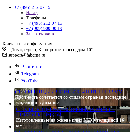
+7 (495) 212 07 15
Назад
Телефоны
+7 (495) 212 07 15
+7 (909) 909 00 19
Заказать звонок
Контактная информация
г. Домодедово, Каширское шоссе, дом 105
support@faberna.ru
Вконтакте
Telegram
YouTube
СТОЛЕШНИЦЫ ИЗ КОМПАКТ-ПЛИТ HPL 12 ММ
Прочность сочетается со стилем
отражая последние
тенденции в дизайне
СТОЛЕШНИЦЫ PERFECTSENSE TOPMATT С
ПРЯМОЙ КРОМКОЙ
Изготовленные на основе плит МДФ толщиной 16
мм