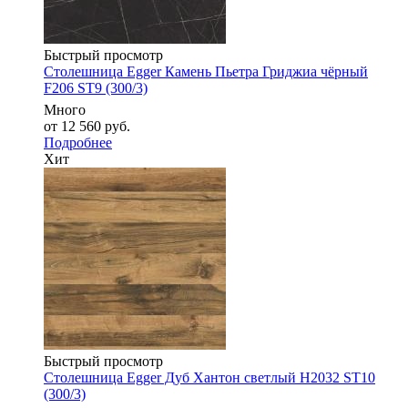
Быстрый просмотр
Столешница Egger Камень Пьетра Гриджиа чёрный
F206 ST9 (300/3)
Много
от
12 560 руб.
Подробнее
Хит
Быстрый просмотр
Столешница Egger Дуб Хантон светлый H2032 ST10
(300/3)