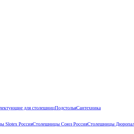
лектующие для столешниц
Подстолья
Сантехника
ы Slotex Россия
Столешницы Союз Россия
Столешницы Дюропал