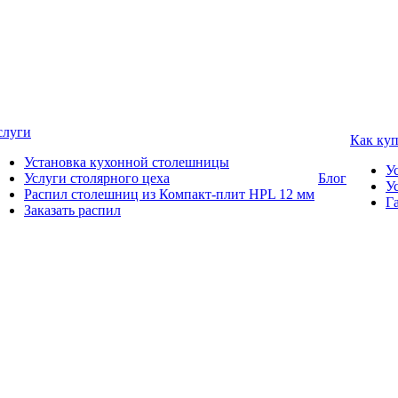
слуги
Как ку
Установка кухонной столешницы
У
Услуги столярного цеха
Блог
У
Распил столешниц из Компакт-плит HPL 12 мм
Г
Заказать распил