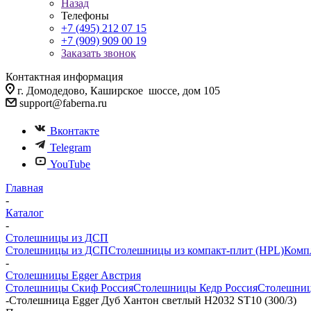
Назад
Телефоны
+7 (495) 212 07 15
+7 (909) 909 00 19
Заказать звонок
Контактная информация
г. Домодедово, Каширское шоссе, дом 105
support@faberna.ru
Вконтакте
Telegram
YouTube
Главная
-
Каталог
-
Столешницы из ДСП
Столешницы из ДСП
Столешницы из компакт-плит (HPL)
Комп
-
Столешницы Egger Австрия
Столешницы Скиф Россия
Столешницы Кедр Россия
Столешниц
-
Столешница Egger Дуб Хантон светлый H2032 ST10 (300/3)