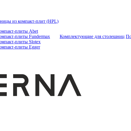
ницы из компакт-плит (HPL)
омпакт-плиты Abet
омпакт-плиты Fundermax
Комплектующие для столешниц
По
омпакт-плиты Slotex
омпакт-плиты Egger