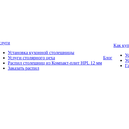
слуги
Как ку
Установка кухонной столешницы
У
Услуги столярного цеха
Блог
У
Распил столешниц из Компакт-плит HPL 12 мм
Г
Заказать распил