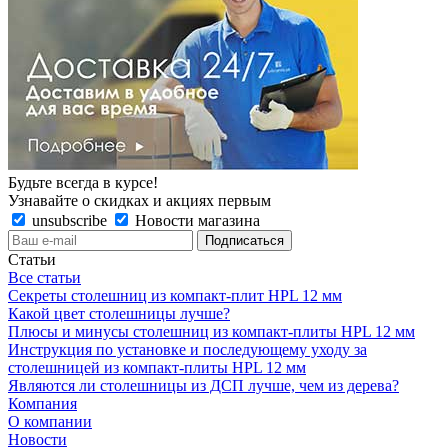
Будьте всегда в курсе!
Узнавайте о скидках и акциях первым
unsubscribe
Новости магазина
Статьи
Все статьи
Секреты столешниц из компакт-плит HPL 12 мм
Какой цвет столешницы лучше?
Плюсы и минусы столешниц из компакт-плиты HPL 12 мм
Инструкция по установке и последующему уходу за
столешницей из компакт-плиты HPL 12 мм
Являются ли столешницы из ДСП лучше, чем из дерева?
Компания
О компании
Новости