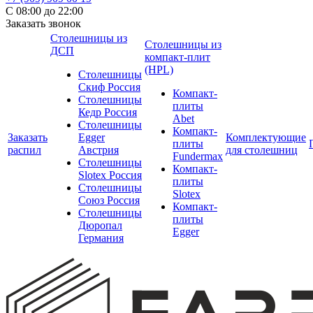
С 08:00 до 22:00
Заказать звонок
Столешницы из
Столешницы из
ДСП
компакт-плит
(HPL)
Столешницы
Скиф Россия
Компакт-
Столешницы
плиты
Кедр Россия
Abet
Столешницы
Компакт-
Заказать
Egger
Комплектующие
плиты
распил
Австрия
для столешниц
Fundermax
Столешницы
Компакт-
Slotex Россия
плиты
Столешницы
Slotex
Союз Россия
Компакт-
Столешницы
плиты
Дюропал
Egger
Германия