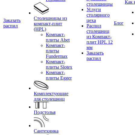
Как 
столешницы
Услуги
столярного
Столешницы из
Заказать
цеха
Блог
компакт-плит
распил
Распил
(HPL)
столешниц
Компакт-
из Компакт-
плиты Abet
плит HPL 12
Компакт-
мм
плиты
Заказать
Fundermax
распил
Компакт-
плиты Slotex
Компакт-
плиты Egger
Комплектующие
для столешниц
Подстолья
Сантехника