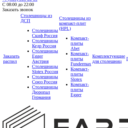
С 08:00 до 22:00
Заказать звонок
Столешницы из
Столешницы из
ДСП
компакт-плит
(HPL)
Столешницы
Скиф Россия
Компакт-
Столешницы
плиты
Кедр Россия
Abet
Столешницы
Компакт-
Заказать
Egger
Комплектующие
плиты
распил
Австрия
для столешниц
Fundermax
Столешницы
Компакт-
Slotex Россия
плиты
Столешницы
Slotex
Союз Россия
Компакт-
Столешницы
плиты
Дюропал
Egger
Германия