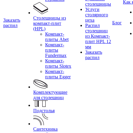
Как 
столешницы
Услуги
столярного
Столешницы из
Заказать
цеха
Блог
компакт-плит
распил
Распил
(HPL)
столешниц
Компакт-
из Компакт-
плиты Abet
плит HPL 12
Компакт-
мм
плиты
Заказать
Fundermax
распил
Компакт-
плиты Slotex
Компакт-
плиты Egger
Комплектующие
для столешниц
Подстолья
Сантехника