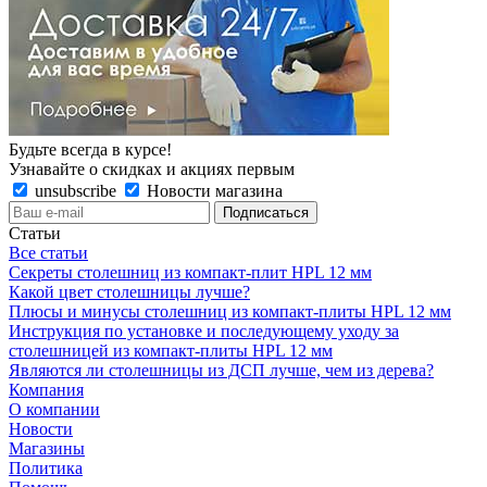
Будьте всегда в курсе!
Узнавайте о скидках и акциях первым
unsubscribe
Новости магазина
Статьи
Все статьи
Секреты столешниц из компакт-плит HPL 12 мм
Какой цвет столешницы лучше?
Плюсы и минусы столешниц из компакт-плиты HPL 12 мм
Инструкция по установке и последующему уходу за
столешницей из компакт-плиты HPL 12 мм
Являются ли столешницы из ДСП лучше, чем из дерева?
Компания
О компании
Новости
Магазины
Политика