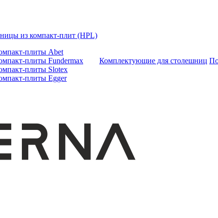
ницы из компакт-плит (HPL)
омпакт-плиты Abet
омпакт-плиты Fundermax
Комплектующие для столешниц
По
омпакт-плиты Slotex
омпакт-плиты Egger