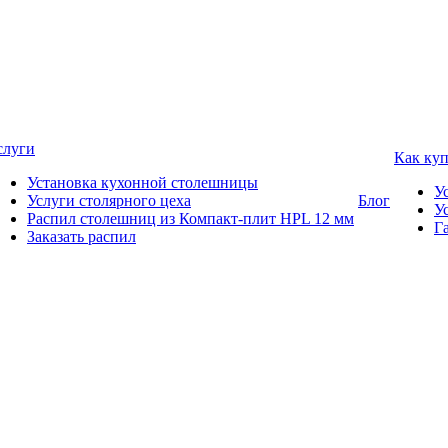
слуги
Как ку
Установка кухонной столешницы
У
Услуги столярного цеха
Блог
У
Распил столешниц из Компакт-плит HPL 12 мм
Г
Заказать распил