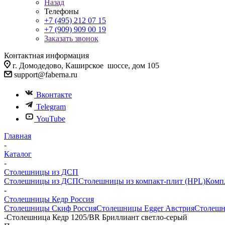
Назад
Телефоны
+7 (495) 212 07 15
+7 (909) 909 00 19
Заказать звонок
Контактная информация
г. Домодедово, Каширское шоссе, дом 105
support@faberna.ru
Вконтакте
Telegram
YouTube
Главная
-
Каталог
-
Столешницы из ДСП
Столешницы из ДСП
Столешницы из компакт-плит (HPL)
Комп
-
Столешницы Кедр Россия
Столешницы Скиф Россия
Столешницы Egger Австрия
Столешн
-
Столешница Кедр 1205/BR Бриллиант светло-серый