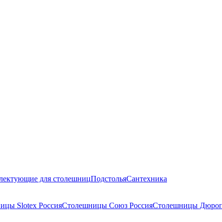
лектующие для столешниц
Подстолья
Сантехника
ицы Slotex Россия
Столешницы Союз Россия
Столешницы Дюроп