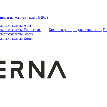
ницы из компакт-плит (HPL)
омпакт-плиты Abet
омпакт-плиты Fundermax
Комплектующие для столешниц
По
омпакт-плиты Slotex
омпакт-плиты Egger