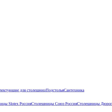
лектующие для столешниц
Подстолья
Сантехника
ицы Slotex Россия
Столешницы Союз Россия
Столешницы Дюроп