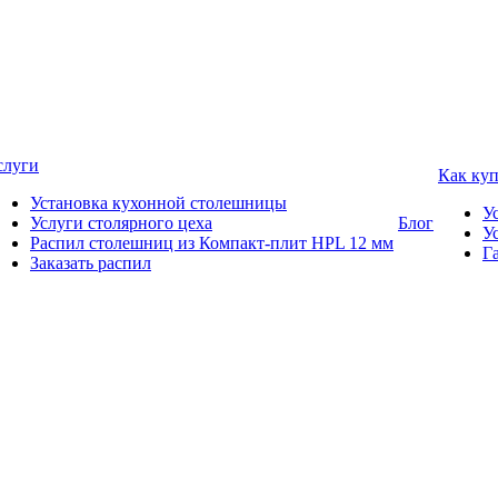
слуги
Как ку
Установка кухонной столешницы
У
Услуги столярного цеха
Блог
У
Распил столешниц из Компакт-плит HPL 12 мм
Г
Заказать распил