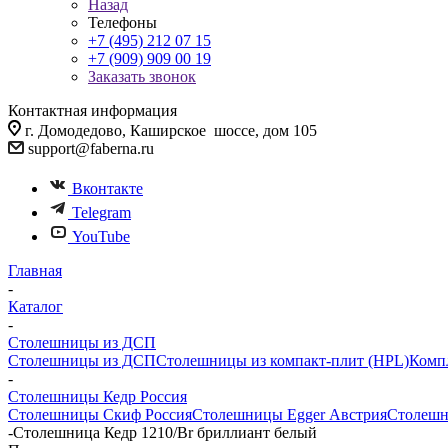
Назад
Телефоны
+7 (495) 212 07 15
+7 (909) 909 00 19
Заказать звонок
Контактная информация
г. Домодедово, Каширское шоссе, дом 105
support@faberna.ru
Вконтакте
Telegram
YouTube
Главная
-
Каталог
-
Столешницы из ДСП
Столешницы из ДСП
Столешницы из компакт-плит (HPL)
Комп
-
Столешницы Кедр Россия
Столешницы Скиф Россия
Столешницы Egger Австрия
Столешн
-
Столешница Кедр 1210/Br бриллиант белый