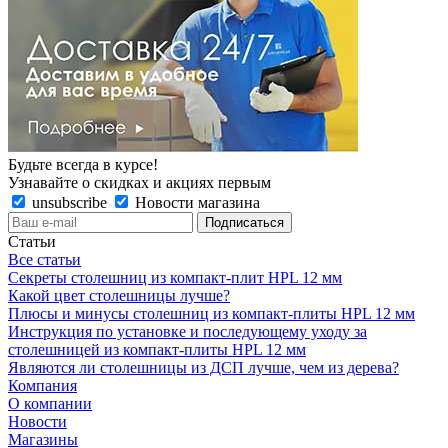
Будьте всегда в курсе!
Узнавайте о скидках и акциях первым
unsubscribe
Новости магазина
Статьи
Все статьи
Секреты столешниц из компакт-плит HPL 12 мм
Какой цвет столешницы лучше?
Плюсы и минусы столешниц из компакт-плиты HPL 12 мм
Инструкция по установке и последующему уходу за
столешницей из компакт-плиты HPL 12 мм
Являются ли столешницы из ДСП лучше, чем из дерева?
Компания
О компании
Новости
Магазины