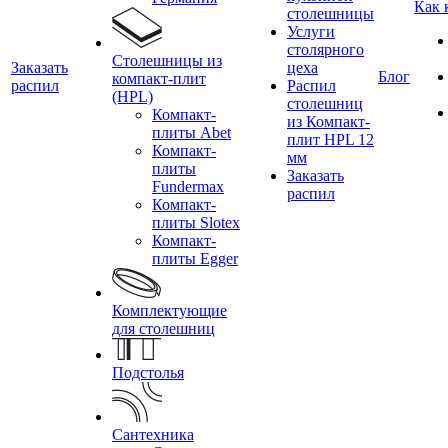
Как 
столешницы
Услуги
столярного
Столешницы из
Заказать
цеха
Блог
компакт-плит
распил
Распил
(HPL)
столешниц
Компакт-
из Компакт-
плиты Abet
плит HPL 12
Компакт-
мм
плиты
Заказать
Fundermax
распил
Компакт-
плиты Slotex
Компакт-
плиты Egger
Комплектующие
для столешниц
Подстолья
Сантехника