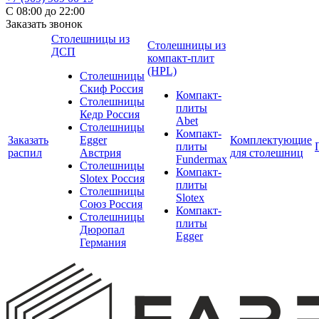
С 08:00 до 22:00
Заказать звонок
Столешницы из
Столешницы из
ДСП
компакт-плит
(HPL)
Столешницы
Скиф Россия
Компакт-
Столешницы
плиты
Кедр Россия
Abet
Столешницы
Компакт-
Заказать
Egger
Комплектующие
плиты
распил
Австрия
для столешниц
Fundermax
Столешницы
Компакт-
Slotex Россия
плиты
Столешницы
Slotex
Союз Россия
Компакт-
Столешницы
плиты
Дюропал
Egger
Германия