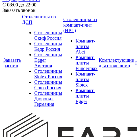
С 08:00 до 22:00
Заказать звонок
Столешницы из
Столешницы из
ДСП
компакт-плит
(HPL)
Столешницы
Скиф Россия
Компакт-
Столешницы
плиты
Кедр Россия
Abet
Столешницы
Компакт-
Заказать
Egger
Комплектующие
плиты
распил
Австрия
для столешниц
Fundermax
Столешницы
Компакт-
Slotex Россия
плиты
Столешницы
Slotex
Союз Россия
Компакт-
Столешницы
плиты
Дюропал
Egger
Германия