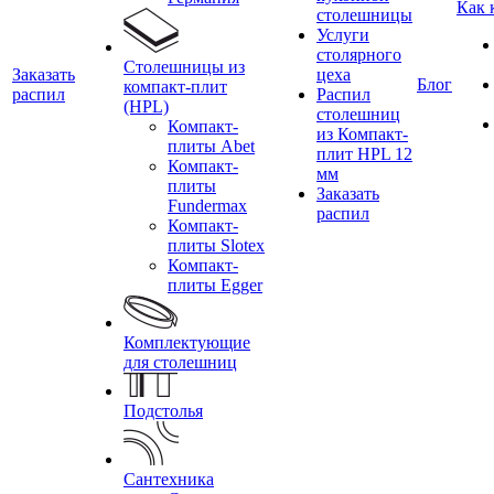
Как 
столешницы
Услуги
столярного
Столешницы из
Заказать
цеха
Блог
компакт-плит
распил
Распил
(HPL)
столешниц
Компакт-
из Компакт-
плиты Abet
плит HPL 12
Компакт-
мм
плиты
Заказать
Fundermax
распил
Компакт-
плиты Slotex
Компакт-
плиты Egger
Комплектующие
для столешниц
Подстолья
Сантехника