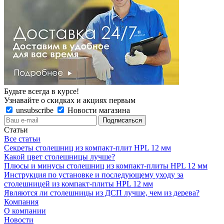
Будьте всегда в курсе!
Узнавайте о скидках и акциях первым
unsubscribe
Новости магазина
Статьи
Все статьи
Секреты столешниц из компакт-плит HPL 12 мм
Какой цвет столешницы лучше?
Плюсы и минусы столешниц из компакт-плиты HPL 12 мм
Инструкция по установке и последующему уходу за
столешницей из компакт-плиты HPL 12 мм
Являются ли столешницы из ДСП лучше, чем из дерева?
Компания
О компании
Новости