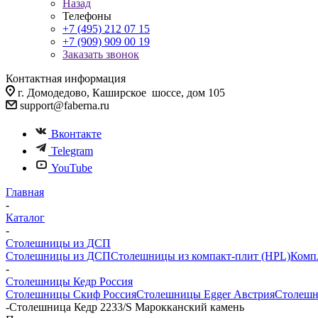
Назад
Телефоны
+7 (495) 212 07 15
+7 (909) 909 00 19
Заказать звонок
Контактная информация
г. Домодедово, Каширское шоссе, дом 105
support@faberna.ru
Вконтакте
Telegram
YouTube
Главная
-
Каталог
-
Столешницы из ДСП
Столешницы из ДСП
Столешницы из компакт-плит (HPL)
Комп
-
Столешницы Кедр Россия
Столешницы Скиф Россия
Столешницы Egger Австрия
Столешн
-
Столешница Кедр 2233/S Марокканский камень