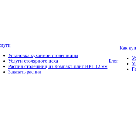
слуги
Как ку
Установка кухонной столешницы
У
Услуги столярного цеха
Блог
У
Распил столешниц из Компакт-плит HPL 12 мм
Г
Заказать распил