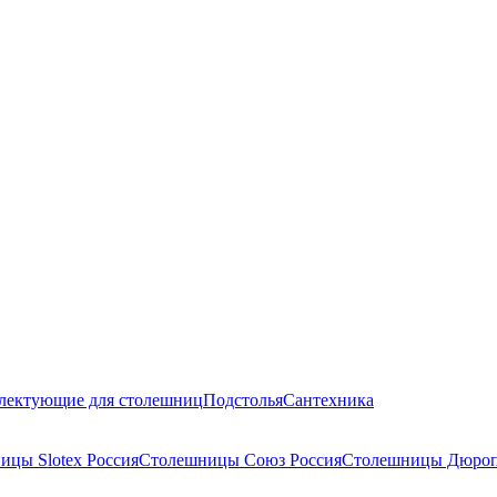
лектующие для столешниц
Подстолья
Сантехника
ицы Slotex Россия
Столешницы Союз Россия
Столешницы Дюроп