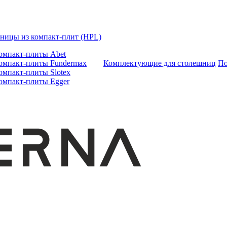
ницы из компакт-плит (HPL)
омпакт-плиты Abet
омпакт-плиты Fundermax
Комплектующие для столешниц
По
омпакт-плиты Slotex
омпакт-плиты Egger