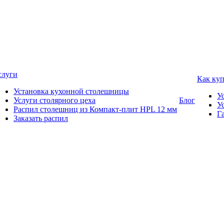
слуги
Как ку
Установка кухонной столешницы
У
Услуги столярного цеха
Блог
У
Распил столешниц из Компакт-плит HPL 12 мм
Г
Заказать распил