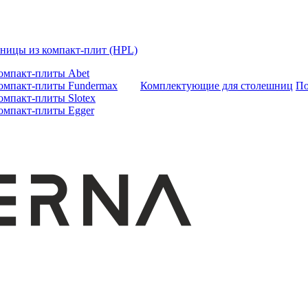
ницы из компакт-плит (HPL)
омпакт-плиты Abet
омпакт-плиты Fundermax
Комплектующие для столешниц
По
омпакт-плиты Slotex
омпакт-плиты Egger