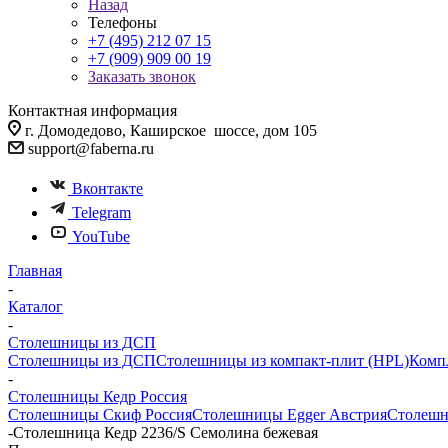
Назад
Телефоны
+7 (495) 212 07 15
+7 (909) 909 00 19
Заказать звонок
Контактная информация
г. Домодедово, Каширское шоссе, дом 105
support@faberna.ru
Вконтакте
Telegram
YouTube
Главная
-
Каталог
-
Столешницы из ДСП
Столешницы из ДСП
Столешницы из компакт-плит (HPL)
Комп
-
Столешницы Кедр Россия
Столешницы Скиф Россия
Столешницы Egger Австрия
Столешн
-
Столешница Кедр 2236/S Семолина бежевая