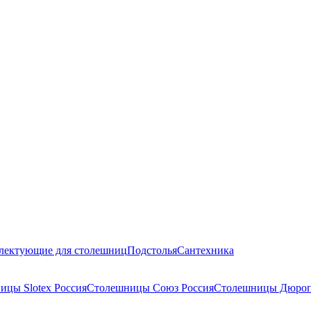
лектующие для столешниц
Подстолья
Сантехника
ицы Slotex Россия
Столешницы Союз Россия
Столешницы Дюроп