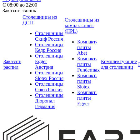
С 08:00 до 22:00
Заказать звонок
Столешницы из
Столешницы из
ДСП
компакт-плит
(HPL)
Столешницы
Скиф Россия
Компакт-
Столешницы
плиты
Кедр Россия
Abet
Столешницы
Компакт-
Заказать
Egger
Комплектующие
плиты
распил
Австрия
для столешниц
Fundermax
Столешницы
Компакт-
Slotex Россия
плиты
Столешницы
Slotex
Союз Россия
Компакт-
Столешницы
плиты
Дюропал
Egger
Германия