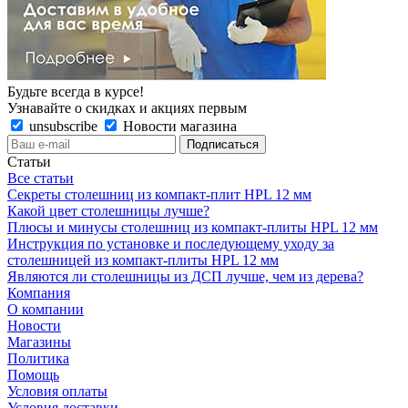
Будьте всегда в курсе!
Узнавайте о скидках и акциях первым
unsubscribe
Новости магазина
Статьи
Все статьи
Секреты столешниц из компакт-плит HPL 12 мм
Какой цвет столешницы лучше?
Плюсы и минусы столешниц из компакт-плиты HPL 12 мм
Инструкция по установке и последующему уходу за
столешницей из компакт-плиты HPL 12 мм
Являются ли столешницы из ДСП лучше, чем из дерева?
Компания
О компании
Новости
Магазины
Политика
Помощь
Условия оплаты
Условия доставки