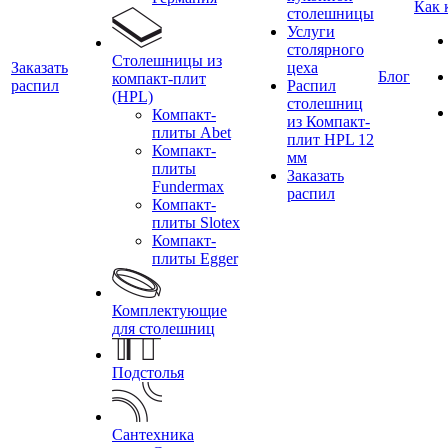
Как 
столешницы
Услуги
столярного
Столешницы из
Заказать
цеха
Блог
компакт-плит
распил
Распил
(HPL)
столешниц
Компакт-
из Компакт-
плиты Abet
плит HPL 12
Компакт-
мм
плиты
Заказать
Fundermax
распил
Компакт-
плиты Slotex
Компакт-
плиты Egger
Комплектующие
для столешниц
Подстолья
Сантехника