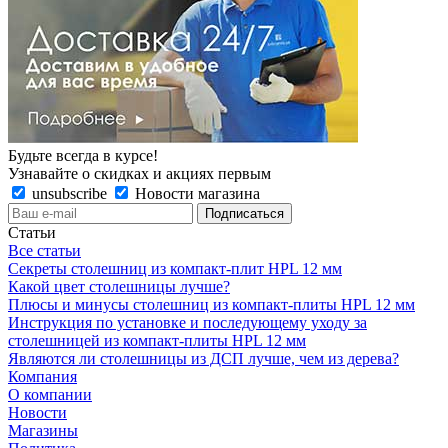
Будьте всегда в курсе!
Узнавайте о скидках и акциях первым
unsubscribe
Новости магазина
Статьи
Все статьи
Секреты столешниц из компакт-плит HPL 12 мм
Какой цвет столешницы лучше?
Плюсы и минусы столешниц из компакт-плиты HPL 12 мм
Инструкция по установке и последующему уходу за
столешницей из компакт-плиты HPL 12 мм
Являются ли столешницы из ДСП лучше, чем из дерева?
Компания
О компании
Новости
Магазины