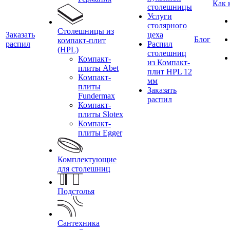
Как 
столешницы
Услуги
столярного
Столешницы из
Заказать
цеха
Блог
компакт-плит
распил
Распил
(HPL)
столешниц
Компакт-
из Компакт-
плиты Abet
плит HPL 12
Компакт-
мм
плиты
Заказать
Fundermax
распил
Компакт-
плиты Slotex
Компакт-
плиты Egger
Комплектующие
для столешниц
Подстолья
Сантехника