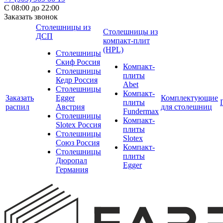
С 08:00 до 22:00
Заказать звонок
Столешницы из
Столешницы из
ДСП
компакт-плит
(HPL)
Столешницы
Скиф Россия
Компакт-
Столешницы
плиты
Кедр Россия
Abet
Столешницы
Компакт-
Заказать
Egger
Комплектующие
плиты
распил
Австрия
для столешниц
Fundermax
Столешницы
Компакт-
Slotex Россия
плиты
Столешницы
Slotex
Союз Россия
Компакт-
Столешницы
плиты
Дюропал
Egger
Германия