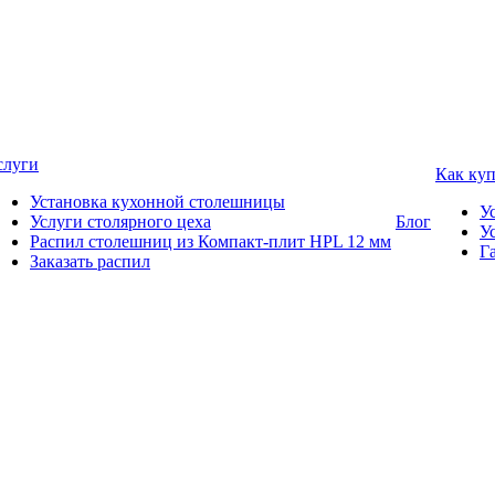
слуги
Как ку
Установка кухонной столешницы
У
Услуги столярного цеха
Блог
У
Распил столешниц из Компакт-плит HPL 12 мм
Г
Заказать распил