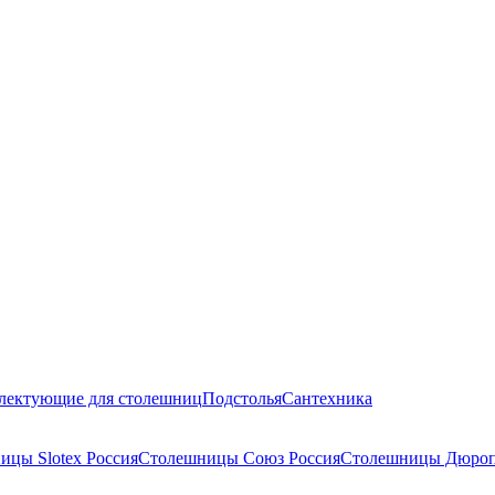
лектующие для столешниц
Подстолья
Сантехника
ицы Slotex Россия
Столешницы Союз Россия
Столешницы Дюроп