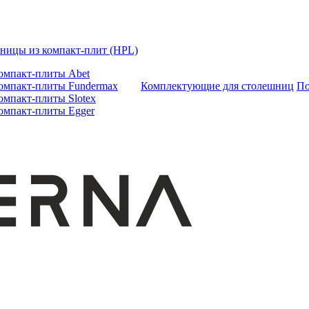
ницы из компакт-плит (HPL)
омпакт-плиты Abet
омпакт-плиты Fundermax
Комплектующие для столешниц
По
омпакт-плиты Slotex
омпакт-плиты Egger