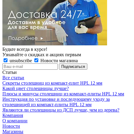
Будьте всегда в курсе!
Узнавайте о скидках и акциях первым
unsubscribe
Новости магазина
Статьи
Все статьи
Секреты столешниц из компакт-плит HPL 12 мм
Какой цвет столешницы лучше?
Плюсы и минусы столешниц из компакт-плиты HPL 12 мм
Инструкция по установке и последующему уходу за
столешницей из компакт-плиты HPL 12 мм
Являются ли столешницы из ДСП лучше, чем из дерева?
Компания
О компании
Новости
Магазины