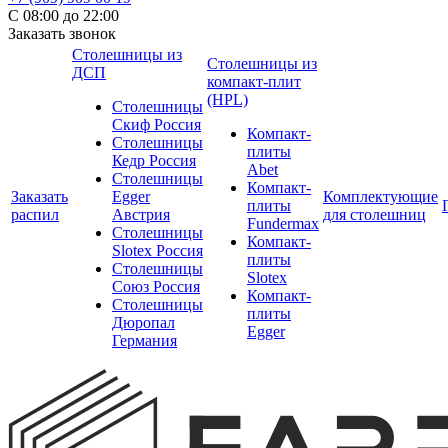
С 08:00 до 22:00
Заказать звонок
Столешницы из
Столешницы из
ДСП
компакт-плит
(HPL)
Столешницы
Скиф Россия
Компакт-
Столешницы
плиты
Кедр Россия
Abet
Столешницы
Компакт-
Заказать
Egger
Комплектующие
плиты
распил
Австрия
для столешниц
Fundermax
Столешницы
Компакт-
Slotex Россия
плиты
Столешницы
Slotex
Союз Россия
Компакт-
Столешницы
плиты
Дюропал
Egger
Германия