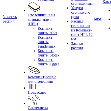
Как 
столешницы
Услуги
столярного
Столешницы из
Заказать
цеха
Блог
компакт-плит
распил
Распил
(HPL)
столешниц
Компакт-
из Компакт-
плиты Abet
плит HPL 12
Компакт-
мм
плиты
Заказать
Fundermax
распил
Компакт-
плиты Slotex
Компакт-
плиты Egger
Комплектующие
для столешниц
Подстолья
Сантехника