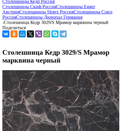
Столешницы Кедр Россия
Столешницы Скиф Россия
Столешницы Egger
Австрия
Столешницы Slotex Россия
Столешницы Союз
Россия
Столешницы Дюропал Германия
-
Столешница Кедр 3029/S Мрамор марквина черный
Поделиться
Столешница Кедр 3029/S Мрамор
марквина черный