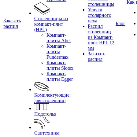
Как 
столешницы
Услуги
столярного
Столешницы из
Заказать
цеха
Блог
компакт-плит
распил
Распил
(HPL)
столешниц
Компакт-
из Компакт-
плиты Abet
плит HPL 12
Компакт-
мм
плиты
Заказать
Fundermax
распил
Компакт-
плиты Slotex
Компакт-
плиты Egger
Комплектующие
для столешниц
Подстолья
Сантехника