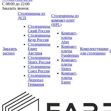
С 08:00 до 22:00
Заказать звонок
Столешницы из
Столешницы из
ДСП
компакт-плит
(HPL)
Столешницы
Скиф Россия
Компакт-
Столешницы
плиты
Кедр Россия
Abet
Столешницы
Компакт-
Заказать
Egger
Комплектующие
плиты
распил
Австрия
для столешниц
Fundermax
Столешницы
Компакт-
Slotex Россия
плиты
Столешницы
Slotex
Союз Россия
Компакт-
Столешницы
плиты
Дюропал
Egger
Германия