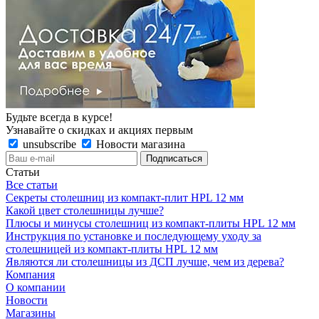
Будьте всегда в курсе!
Узнавайте о скидках и акциях первым
unsubscribe
Новости магазина
Статьи
Все статьи
Секреты столешниц из компакт-плит HPL 12 мм
Какой цвет столешницы лучше?
Плюсы и минусы столешниц из компакт-плиты HPL 12 мм
Инструкция по установке и последующему уходу за
столешницей из компакт-плиты HPL 12 мм
Являются ли столешницы из ДСП лучше, чем из дерева?
Компания
О компании
Новости
Магазины