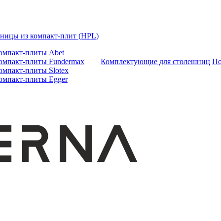
ницы из компакт-плит (HPL)
омпакт-плиты Abet
омпакт-плиты Fundermax
Комплектующие для столешниц
По
омпакт-плиты Slotex
омпакт-плиты Egger