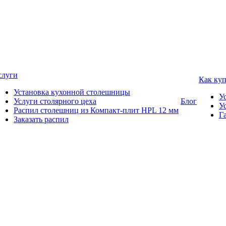
слуги
Как ку
Установка кухонной столешницы
У
Услуги столярного цеха
Блог
У
Распил столешниц из Компакт-плит HPL 12 мм
Г
Заказать распил