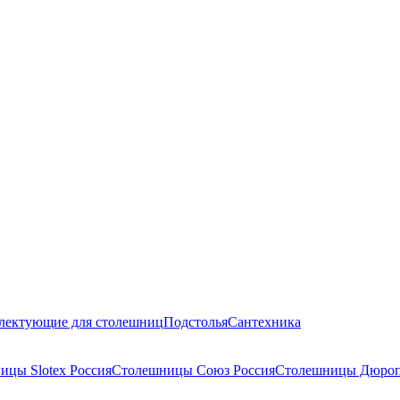
лектующие для столешниц
Подстолья
Сантехника
ицы Slotex Россия
Столешницы Союз Россия
Столешницы Дюроп