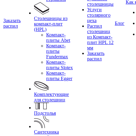
Как 
столешницы
Услуги
столярного
Столешницы из
Заказать
цеха
Блог
компакт-плит
распил
Распил
(HPL)
столешниц
Компакт-
из Компакт-
плиты Abet
плит HPL 12
Компакт-
мм
плиты
Заказать
Fundermax
распил
Компакт-
плиты Slotex
Компакт-
плиты Egger
Комплектующие
для столешниц
Подстолья
Сантехника