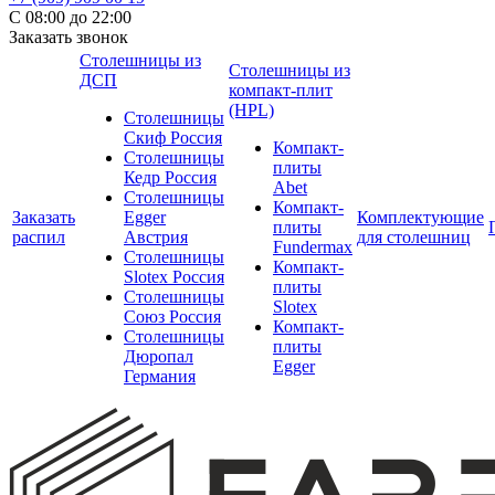
С 08:00 до 22:00
Заказать звонок
Столешницы из
Столешницы из
ДСП
компакт-плит
(HPL)
Столешницы
Скиф Россия
Компакт-
Столешницы
плиты
Кедр Россия
Abet
Столешницы
Компакт-
Заказать
Egger
Комплектующие
плиты
распил
Австрия
для столешниц
Fundermax
Столешницы
Компакт-
Slotex Россия
плиты
Столешницы
Slotex
Союз Россия
Компакт-
Столешницы
плиты
Дюропал
Egger
Германия