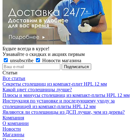
Будьте всегда в курсе!
Узнавайте о скидках и акциях первым
unsubscribe
Новости магазина
Статьи
Все статьи
Секреты столешниц из компакт-плит HPL 12 мм
Какой цвет столешницы лучше?
Плюсы и минусы столешниц из компакт-плиты HPL 12 мм
Инструкция по установке и последующему уходу за
столешницей из компакт-плиты HPL 12 мм
Являются ли столешницы из ДСП лучше, чем из дерева?
Компания
О компании
Новости
Магазины