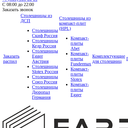
С 08:00 до 22:00
Заказать звонок
Столешницы из
Столешницы из
ДСП
компакт-плит
(HPL)
Столешницы
Скиф Россия
Компакт-
Столешницы
плиты
Кедр Россия
Abet
Столешницы
Компакт-
Заказать
Egger
Комплектующие
плиты
распил
Австрия
для столешниц
Fundermax
Столешницы
Компакт-
Slotex Россия
плиты
Столешницы
Slotex
Союз Россия
Компакт-
Столешницы
плиты
Дюропал
Egger
Германия