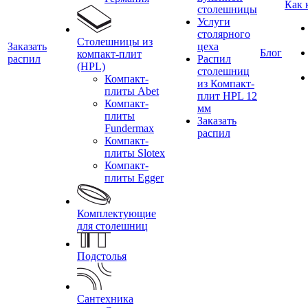
Как 
столешницы
Услуги
столярного
Столешницы из
Заказать
цеха
Блог
компакт-плит
распил
Распил
(HPL)
столешниц
Компакт-
из Компакт-
плиты Abet
плит HPL 12
Компакт-
мм
плиты
Заказать
Fundermax
распил
Компакт-
плиты Slotex
Компакт-
плиты Egger
Комплектующие
для столешниц
Подстолья
Сантехника