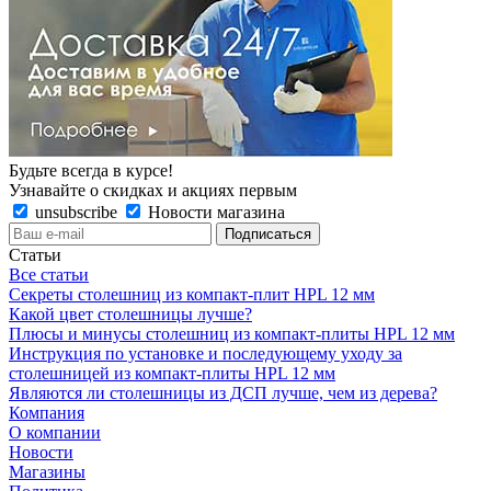
Будьте всегда в курсе!
Узнавайте о скидках и акциях первым
unsubscribe
Новости магазина
Статьи
Все статьи
Секреты столешниц из компакт-плит HPL 12 мм
Какой цвет столешницы лучше?
Плюсы и минусы столешниц из компакт-плиты HPL 12 мм
Инструкция по установке и последующему уходу за
столешницей из компакт-плиты HPL 12 мм
Являются ли столешницы из ДСП лучше, чем из дерева?
Компания
О компании
Новости
Магазины