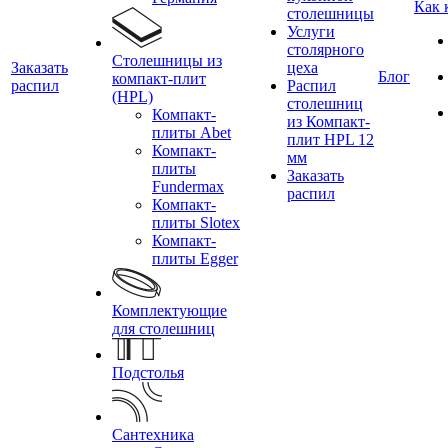
Как 
столешницы
Услуги
столярного
Столешницы из
Заказать
цеха
Блог
компакт-плит
распил
Распил
(HPL)
столешниц
Компакт-
из Компакт-
плиты Abet
плит HPL 12
Компакт-
мм
плиты
Заказать
Fundermax
распил
Компакт-
плиты Slotex
Компакт-
плиты Egger
Комплектующие
для столешниц
Подстолья
Сантехника