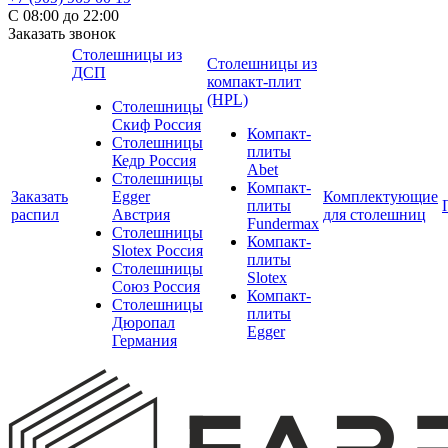
С 08:00 до 22:00
Заказать звонок
Столешницы из
Столешницы из
ДСП
компакт-плит
(HPL)
Столешницы
Скиф Россия
Компакт-
Столешницы
плиты
Кедр Россия
Abet
Столешницы
Компакт-
Заказать
Egger
Комплектующие
плиты
распил
Австрия
для столешниц
Fundermax
Столешницы
Компакт-
Slotex Россия
плиты
Столешницы
Slotex
Союз Россия
Компакт-
Столешницы
плиты
Дюропал
Egger
Германия