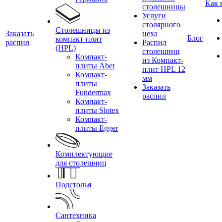
Как 
столешницы
Услуги
столярного
Столешницы из
Заказать
цеха
Блог
компакт-плит
распил
Распил
(HPL)
столешниц
Компакт-
из Компакт-
плиты Abet
плит HPL 12
Компакт-
мм
плиты
Заказать
Fundermax
распил
Компакт-
плиты Slotex
Компакт-
плиты Egger
Комплектующие
для столешниц
Подстолья
Сантехника