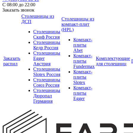
С 08:00 до 22:00
Заказать звонок
Столешницы из
Столешницы из
ДСП
компакт-плит
(HPL)
Столешницы
Скиф Россия
Компакт-
Столешницы
плиты
Кедр Россия
Abet
Столешницы
Компакт-
Заказать
Egger
Комплектующие
плиты
распил
Австрия
для столешниц
Fundermax
Столешницы
Компакт-
Slotex Россия
плиты
Столешницы
Slotex
Союз Россия
Компакт-
Столешницы
плиты
Дюропал
Egger
Германия