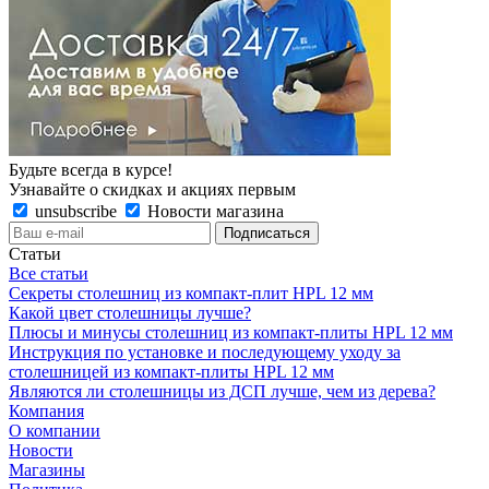
Будьте всегда в курсе!
Узнавайте о скидках и акциях первым
unsubscribe
Новости магазина
Статьи
Все статьи
Секреты столешниц из компакт-плит HPL 12 мм
Какой цвет столешницы лучше?
Плюсы и минусы столешниц из компакт-плиты HPL 12 мм
Инструкция по установке и последующему уходу за
столешницей из компакт-плиты HPL 12 мм
Являются ли столешницы из ДСП лучше, чем из дерева?
Компания
О компании
Новости
Магазины