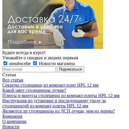
Будьте всегда в курсе!
Узнавайте о скидках и акциях первым
unsubscribe
Новости магазина
Статьи
Все статьи
Секреты столешниц из компакт-плит HPL 12 мм
Какой цвет столешницы лучше?
Плюсы и минусы столешниц из компакт-плиты HPL 12 мм
Инструкция по установке и последующему уходу за
столешницей из компакт-плиты HPL 12 мм
Являются ли столешницы из ДСП лучше, чем из дерева?
Компания
О компании
Новости