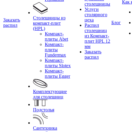
Как 
столешницы
Услуги
столярного
Столешницы из
Заказать
цеха
Блог
компакт-плит
распил
Распил
(HPL)
столешниц
Компакт-
из Компакт-
плиты Abet
плит HPL 12
Компакт-
мм
плиты
Заказать
Fundermax
распил
Компакт-
плиты Slotex
Компакт-
плиты Egger
Комплектующие
для столешниц
Подстолья
Сантехника