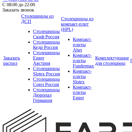
С 08:00 до 22:00
Заказать звонок
Столешницы из
Столешницы из
ДСП
компакт-плит
(HPL)
Столешницы
Скиф Россия
Компакт-
Столешницы
плиты
Кедр Россия
Abet
Столешницы
Компакт-
Заказать
Egger
Комплектующие
плиты
распил
Австрия
для столешниц
Fundermax
Столешницы
Компакт-
Slotex Россия
плиты
Столешницы
Slotex
Союз Россия
Компакт-
Столешницы
плиты
Дюропал
Egger
Германия