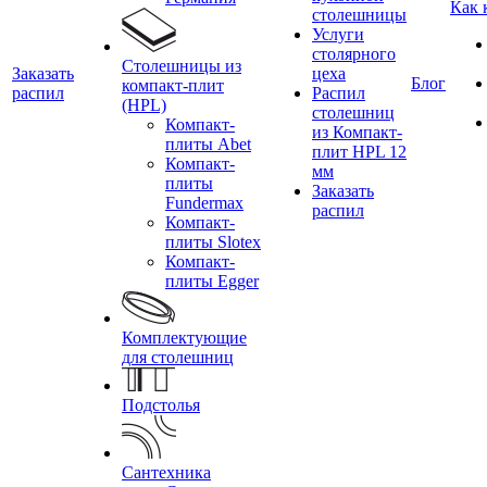
Как 
столешницы
Услуги
столярного
Столешницы из
Заказать
цеха
Блог
компакт-плит
распил
Распил
(HPL)
столешниц
Компакт-
из Компакт-
плиты Abet
плит HPL 12
Компакт-
мм
плиты
Заказать
Fundermax
распил
Компакт-
плиты Slotex
Компакт-
плиты Egger
Комплектующие
для столешниц
Подстолья
Сантехника