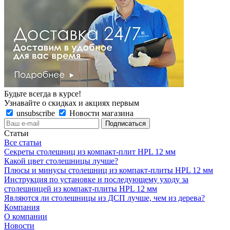
Будьте всегда в курсе!
Узнавайте о скидках и акциях первым
unsubscribe
Новости магазина
Статьи
Все статьи
Секреты столешниц из компакт-плит HPL 12 мм
Какой цвет столешницы лучше?
Плюсы и минусы столешниц из компакт-плиты HPL 12 мм
Инструкция по установке и последующему уходу за
столешницей из компакт-плиты HPL 12 мм
Являются ли столешницы из ДСП лучше, чем из дерева?
Компания
О компании
Новости