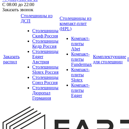
С 08:00 до 22:00
Заказать звонок
Столешницы из
Столешницы из
ДСП
компакт-плит
(HPL)
Столешницы
Скиф Россия
Компакт-
Столешницы
плиты
Кедр Россия
Abet
Столешницы
Компакт-
Заказать
Egger
Комплектующие
плиты
распил
Австрия
для столешниц
Fundermax
Столешницы
Компакт-
Slotex Россия
плиты
Столешницы
Slotex
Союз Россия
Компакт-
Столешницы
плиты
Дюропал
Egger
Германия