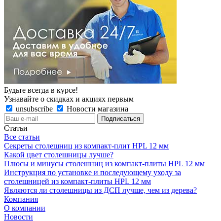
Будьте всегда в курсе!
Узнавайте о скидках и акциях первым
unsubscribe
Новости магазина
Статьи
Все статьи
Секреты столешниц из компакт-плит HPL 12 мм
Какой цвет столешницы лучше?
Плюсы и минусы столешниц из компакт-плиты HPL 12 мм
Инструкция по установке и последующему уходу за
столешницей из компакт-плиты HPL 12 мм
Являются ли столешницы из ДСП лучше, чем из дерева?
Компания
О компании
Новости