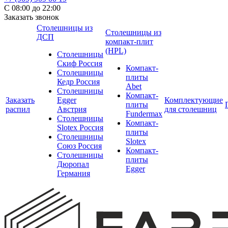
С 08:00 до 22:00
Заказать звонок
Столешницы из
Столешницы из
ДСП
компакт-плит
(HPL)
Столешницы
Скиф Россия
Компакт-
Столешницы
плиты
Кедр Россия
Abet
Столешницы
Компакт-
Заказать
Egger
Комплектующие
плиты
распил
Австрия
для столешниц
Fundermax
Столешницы
Компакт-
Slotex Россия
плиты
Столешницы
Slotex
Союз Россия
Компакт-
Столешницы
плиты
Дюропал
Egger
Германия