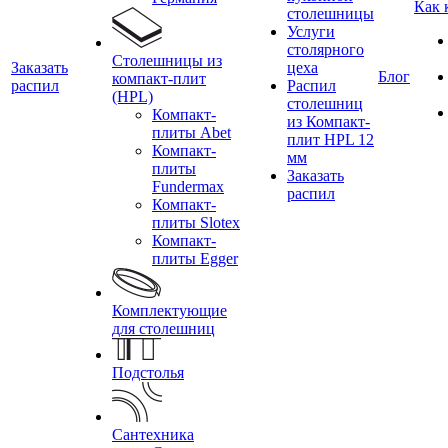
Как 
столешницы
Услуги
столярного
Столешницы из
Заказать
цеха
Блог
компакт-плит
распил
Распил
(HPL)
столешниц
Компакт-
из Компакт-
плиты Abet
плит HPL 12
Компакт-
мм
плиты
Заказать
Fundermax
распил
Компакт-
плиты Slotex
Компакт-
плиты Egger
Комплектующие
для столешниц
Подстолья
Сантехника