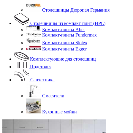
Столешницы Дюропал Германия
Столешницы из компакт-плит (HPL)
Компакт-плиты Abet
Компакт-плиты Fundermax
Компакт-плиты Slotex
Компакт-плиты Egger
Комплектующие для столешниц
Подстолья
Сантехника
Смесители
Кухонные мойки