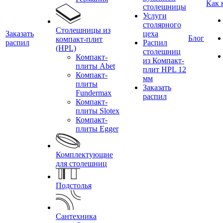
Как 
столешницы
Услуги
столярного
Столешницы из
Заказать
цеха
Блог
компакт-плит
распил
Распил
(HPL)
столешниц
Компакт-
из Компакт-
плиты Abet
плит HPL 12
Компакт-
мм
плиты
Заказать
Fundermax
распил
Компакт-
плиты Slotex
Компакт-
плиты Egger
Комплектующие
для столешниц
Подстолья
Сантехника