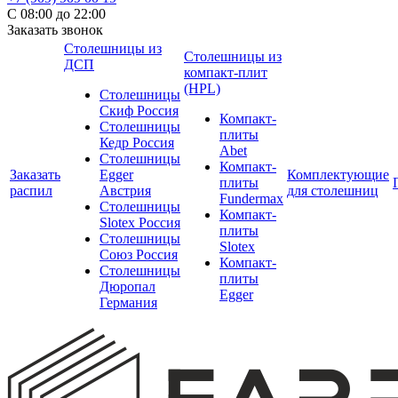
С 08:00 до 22:00
Заказать звонок
Столешницы из
Столешницы из
ДСП
компакт-плит
(HPL)
Столешницы
Скиф Россия
Компакт-
Столешницы
плиты
Кедр Россия
Abet
Столешницы
Компакт-
Заказать
Egger
Комплектующие
плиты
распил
Австрия
для столешниц
Fundermax
Столешницы
Компакт-
Slotex Россия
плиты
Столешницы
Slotex
Союз Россия
Компакт-
Столешницы
плиты
Дюропал
Egger
Германия