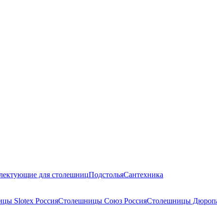
лектующие для столешниц
Подстолья
Сантехника
цы Slotex Россия
Столешницы Союз Россия
Столешницы Дюропа