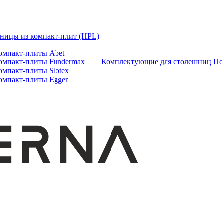
ницы из компакт-плит (HPL)
омпакт-плиты Abet
омпакт-плиты Fundermax
Комплектующие для столешниц
По
омпакт-плиты Slotex
омпакт-плиты Egger