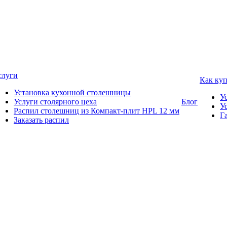
слуги
Как ку
Установка кухонной столешницы
У
Услуги столярного цеха
Блог
У
Распил столешниц из Компакт-плит HPL 12 мм
Г
Заказать распил