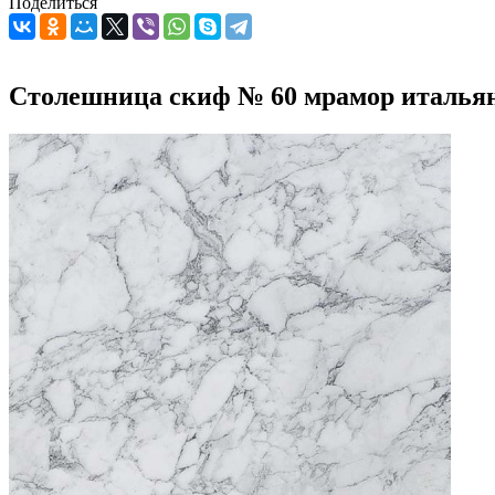
Поделиться
Столешница скиф № 60 мрамор италья