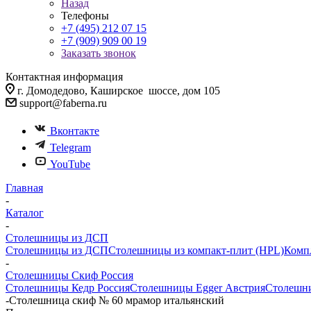
Назад
Телефоны
+7 (495) 212 07 15
+7 (909) 909 00 19
Заказать звонок
Контактная информация
г. Домодедово, Каширское шоссе, дом 105
support@faberna.ru
Вконтакте
Telegram
YouTube
Главная
-
Каталог
-
Столешницы из ДСП
Столешницы из ДСП
Столешницы из компакт-плит (HPL)
Комп
-
Столешницы Скиф Россия
Столешницы Кедр Россия
Столешницы Egger Австрия
Столешни
-
Столешница скиф № 60 мрамор итальянский