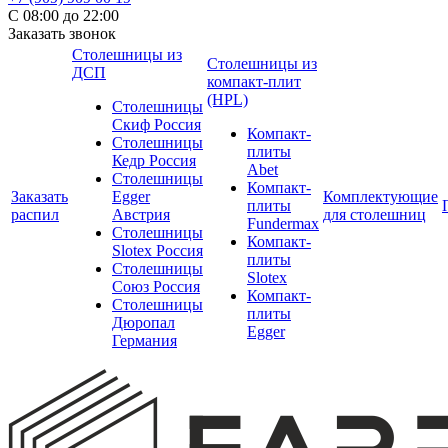
С 08:00 до 22:00
Заказать звонок
Столешницы из
Столешницы из
ДСП
компакт-плит
(HPL)
Столешницы
Скиф Россия
Компакт-
Столешницы
плиты
Кедр Россия
Abet
Столешницы
Компакт-
Заказать
Egger
Комплектующие
плиты
распил
Австрия
для столешниц
Fundermax
Столешницы
Компакт-
Slotex Россия
плиты
Столешницы
Slotex
Союз Россия
Компакт-
Столешницы
плиты
Дюропал
Egger
Германия