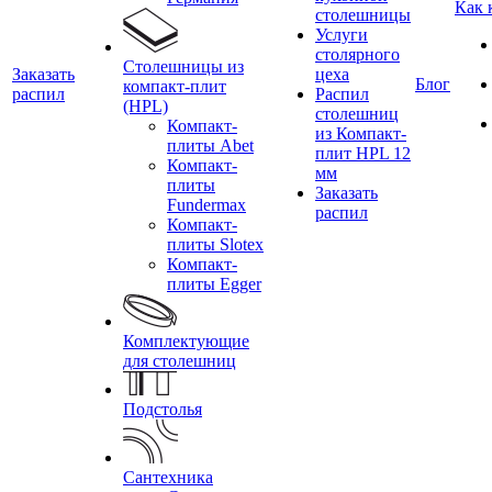
Как 
столешницы
Услуги
столярного
Столешницы из
Заказать
цеха
Блог
компакт-плит
распил
Распил
(HPL)
столешниц
Компакт-
из Компакт-
плиты Abet
плит HPL 12
Компакт-
мм
плиты
Заказать
Fundermax
распил
Компакт-
плиты Slotex
Компакт-
плиты Egger
Комплектующие
для столешниц
Подстолья
Сантехника