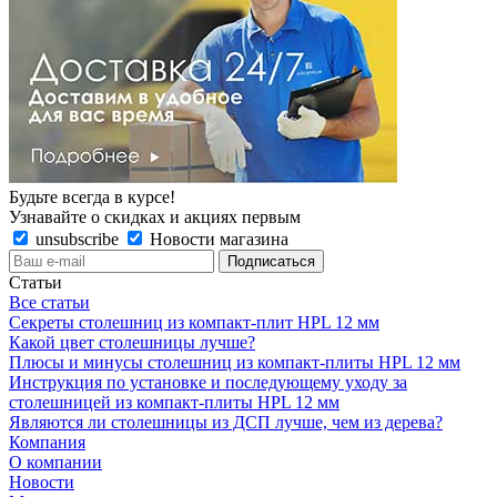
Будьте всегда в курсе!
Узнавайте о скидках и акциях первым
unsubscribe
Новости магазина
Статьи
Все статьи
Секреты столешниц из компакт-плит HPL 12 мм
Какой цвет столешницы лучше?
Плюсы и минусы столешниц из компакт-плиты HPL 12 мм
Инструкция по установке и последующему уходу за
столешницей из компакт-плиты HPL 12 мм
Являются ли столешницы из ДСП лучше, чем из дерева?
Компания
О компании
Новости