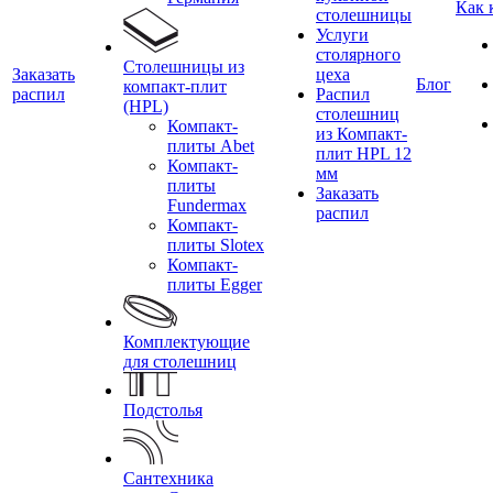
Как 
столешницы
Услуги
столярного
Столешницы из
Заказать
цеха
Блог
компакт-плит
распил
Распил
(HPL)
столешниц
Компакт-
из Компакт-
плиты Abet
плит HPL 12
Компакт-
мм
плиты
Заказать
Fundermax
распил
Компакт-
плиты Slotex
Компакт-
плиты Egger
Комплектующие
для столешниц
Подстолья
Сантехника