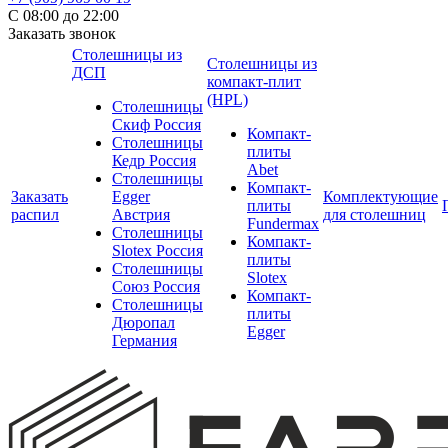
С 08:00 до 22:00
Заказать звонок
Столешницы из
Столешницы из
ДСП
компакт-плит
(HPL)
Столешницы
Скиф Россия
Компакт-
Столешницы
плиты
Кедр Россия
Abet
Столешницы
Компакт-
Заказать
Egger
Комплектующие
плиты
распил
Австрия
для столешниц
Fundermax
Столешницы
Компакт-
Slotex Россия
плиты
Столешницы
Slotex
Союз Россия
Компакт-
Столешницы
плиты
Дюропал
Egger
Германия