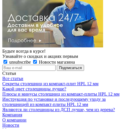
Будьте всегда в курсе!
Узнавайте о скидках и акциях первым
unsubscribe
Новости магазина
Статьи
Все статьи
Секреты столешниц из компакт-плит HPL 12 мм
Какой цвет столешницы лучше?
Плюсы и минусы столешниц из компакт-плиты HPL 12 мм
Инструкция по установке и последующему уходу за
столешницей из компакт-плиты HPL 12 мм
Являются ли столешницы из ДСП лучше, чем из дерева?
Компания
О компании
Новости