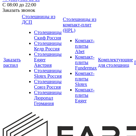
С 08:00 до 22:00
Заказать звонок
Столешницы из
Столешницы из
ДСП
компакт-плит
(HPL)
Столешницы
Скиф Россия
Компакт-
Столешницы
плиты
Кедр Россия
Abet
Столешницы
Компакт-
Заказать
Egger
Комплектующие
плиты
распил
Австрия
для столешниц
Fundermax
Столешницы
Компакт-
Slotex Россия
плиты
Столешницы
Slotex
Союз Россия
Компакт-
Столешницы
плиты
Дюропал
Egger
Германия