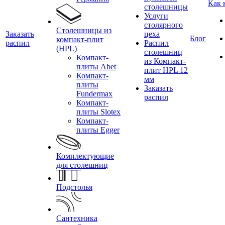
Как 
столешницы
Услуги
столярного
Столешницы из
Заказать
цеха
Блог
компакт-плит
распил
Распил
(HPL)
столешниц
Компакт-
из Компакт-
плиты Abet
плит HPL 12
Компакт-
мм
плиты
Заказать
Fundermax
распил
Компакт-
плиты Slotex
Компакт-
плиты Egger
Комплектующие
для столешниц
Подстолья
Сантехника