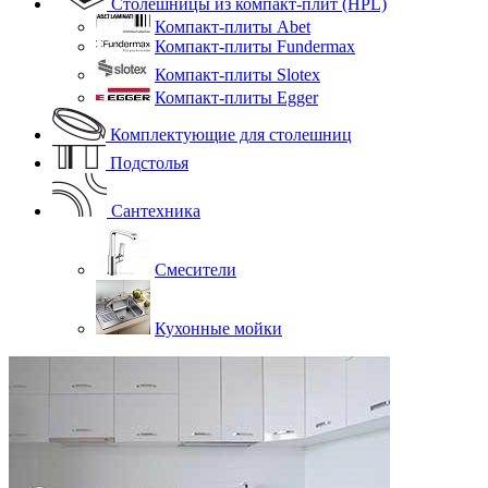
Столешницы из компакт-плит (HPL)
Компакт-плиты Abet
Компакт-плиты Fundermax
Компакт-плиты Slotex
Компакт-плиты Egger
Комплектующие для столешниц
Подстолья
Сантехника
Смесители
Кухонные мойки