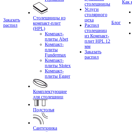
Как 
столешницы
Услуги
столярного
Столешницы из
Заказать
цеха
Блог
компакт-плит
распил
Распил
(HPL)
столешниц
Компакт-
из Компакт-
плиты Abet
плит HPL 12
Компакт-
мм
плиты
Заказать
Fundermax
распил
Компакт-
плиты Slotex
Компакт-
плиты Egger
Комплектующие
для столешниц
Подстолья
Сантехника