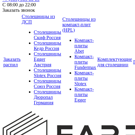
С 08:00 до 22:00
Заказать звонок
Столешницы из
Столешницы из
ДСП
компакт-плит
(HPL)
Столешницы
Скиф Россия
Компакт-
Столешницы
плиты
Кедр Россия
Abet
Столешницы
Компакт-
Заказать
Egger
Комплектующие
плиты
распил
Австрия
для столешниц
Fundermax
Столешницы
Компакт-
Slotex Россия
плиты
Столешницы
Slotex
Союз Россия
Компакт-
Столешницы
плиты
Дюропал
Egger
Германия