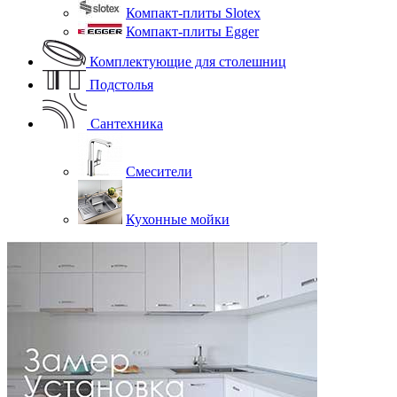
Компакт-плиты Slotex
Компакт-плиты Egger
Комплектующие для столешниц
Подстолья
Сантехника
Смесители
Кухонные мойки