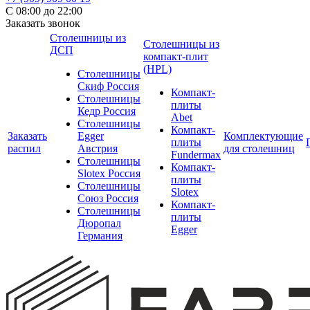
С 08:00 до 22:00
Заказать звонок
Столешницы из
Столешницы из
ДСП
компакт-плит
(HPL)
Столешницы
Скиф Россия
Компакт-
Столешницы
плиты
Кедр Россия
Abet
Столешницы
Компакт-
Заказать
Egger
Комплектующие
плиты
распил
Австрия
для столешниц
Fundermax
Столешницы
Компакт-
Slotex Россия
плиты
Столешницы
Slotex
Союз Россия
Компакт-
Столешницы
плиты
Дюропал
Egger
Германия