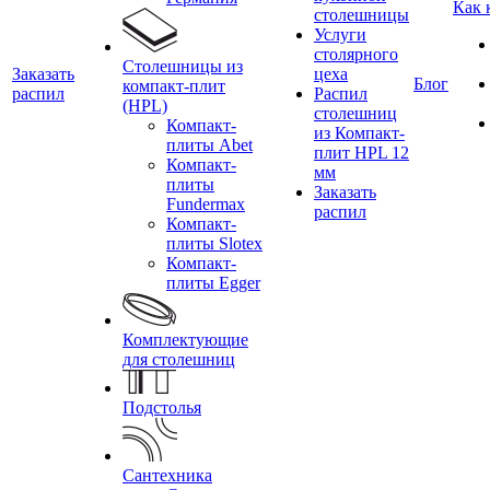
Как 
столешницы
Услуги
столярного
Столешницы из
Заказать
цеха
Блог
компакт-плит
распил
Распил
(HPL)
столешниц
Компакт-
из Компакт-
плиты Abet
плит HPL 12
Компакт-
мм
плиты
Заказать
Fundermax
распил
Компакт-
плиты Slotex
Компакт-
плиты Egger
Комплектующие
для столешниц
Подстолья
Сантехника