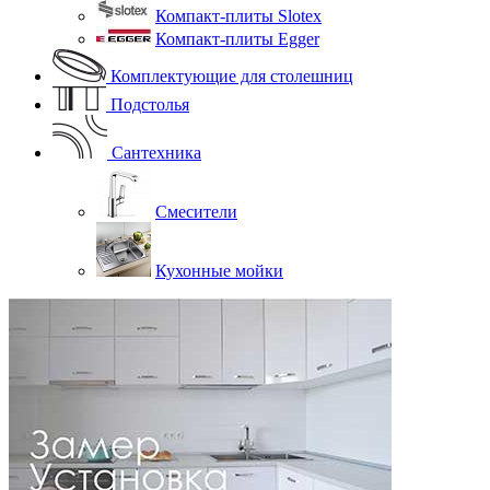
Компакт-плиты Slotex
Компакт-плиты Egger
Комплектующие для столешниц
Подстолья
Сантехника
Смесители
Кухонные мойки