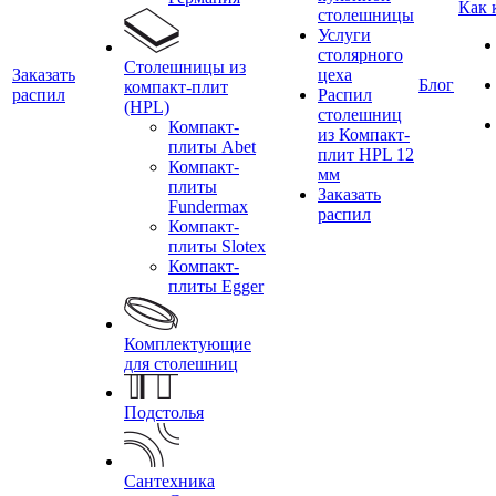
Как 
столешницы
Услуги
столярного
Столешницы из
Заказать
цеха
Блог
компакт-плит
распил
Распил
(HPL)
столешниц
Компакт-
из Компакт-
плиты Abet
плит HPL 12
Компакт-
мм
плиты
Заказать
Fundermax
распил
Компакт-
плиты Slotex
Компакт-
плиты Egger
Комплектующие
для столешниц
Подстолья
Сантехника