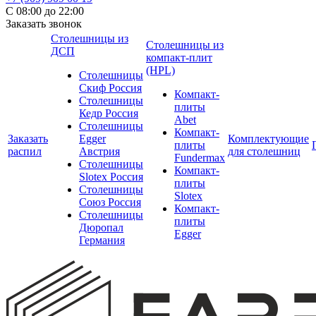
С 08:00 до 22:00
Заказать звонок
Столешницы из
Столешницы из
ДСП
компакт-плит
(HPL)
Столешницы
Скиф Россия
Компакт-
Столешницы
плиты
Кедр Россия
Abet
Столешницы
Компакт-
Заказать
Egger
Комплектующие
плиты
распил
Австрия
для столешниц
Fundermax
Столешницы
Компакт-
Slotex Россия
плиты
Столешницы
Slotex
Союз Россия
Компакт-
Столешницы
плиты
Дюропал
Egger
Германия