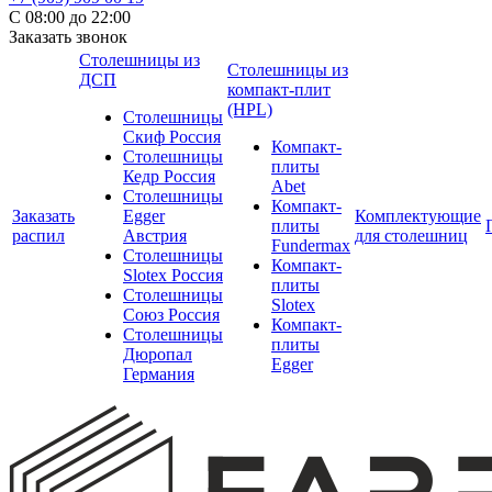
С 08:00 до 22:00
Заказать звонок
Столешницы из
Столешницы из
ДСП
компакт-плит
(HPL)
Столешницы
Скиф Россия
Компакт-
Столешницы
плиты
Кедр Россия
Abet
Столешницы
Компакт-
Заказать
Egger
Комплектующие
плиты
распил
Австрия
для столешниц
Fundermax
Столешницы
Компакт-
Slotex Россия
плиты
Столешницы
Slotex
Союз Россия
Компакт-
Столешницы
плиты
Дюропал
Egger
Германия