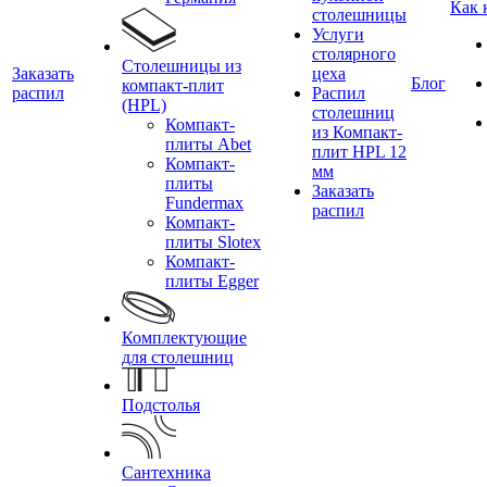
Как 
столешницы
Услуги
столярного
Столешницы из
Заказать
цеха
Блог
компакт-плит
распил
Распил
(HPL)
столешниц
Компакт-
из Компакт-
плиты Abet
плит HPL 12
Компакт-
мм
плиты
Заказать
Fundermax
распил
Компакт-
плиты Slotex
Компакт-
плиты Egger
Комплектующие
для столешниц
Подстолья
Сантехника