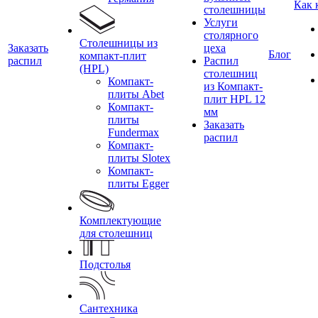
Как 
столешницы
Услуги
столярного
Столешницы из
Заказать
цеха
Блог
компакт-плит
распил
Распил
(HPL)
столешниц
Компакт-
из Компакт-
плиты Abet
плит HPL 12
Компакт-
мм
плиты
Заказать
Fundermax
распил
Компакт-
плиты Slotex
Компакт-
плиты Egger
Комплектующие
для столешниц
Подстолья
Сантехника