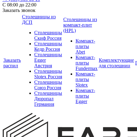
С 08:00 до 22:00
Заказать звонок
Столешницы из
Столешницы из
ДСП
компакт-плит
(HPL)
Столешницы
Скиф Россия
Компакт-
Столешницы
плиты
Кедр Россия
Abet
Столешницы
Компакт-
Заказать
Egger
Комплектующие
плиты
распил
Австрия
для столешниц
Fundermax
Столешницы
Компакт-
Slotex Россия
плиты
Столешницы
Slotex
Союз Россия
Компакт-
Столешницы
плиты
Дюропал
Egger
Германия