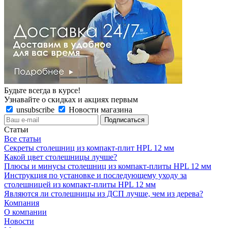
Будьте всегда в курсе!
Узнавайте о скидках и акциях первым
unsubscribe
Новости магазина
Статьи
Все статьи
Секреты столешниц из компакт-плит HPL 12 мм
Какой цвет столешницы лучше?
Плюсы и минусы столешниц из компакт-плиты HPL 12 мм
Инструкция по установке и последующему уходу за
столешницей из компакт-плиты HPL 12 мм
Являются ли столешницы из ДСП лучше, чем из дерева?
Компания
О компании
Новости