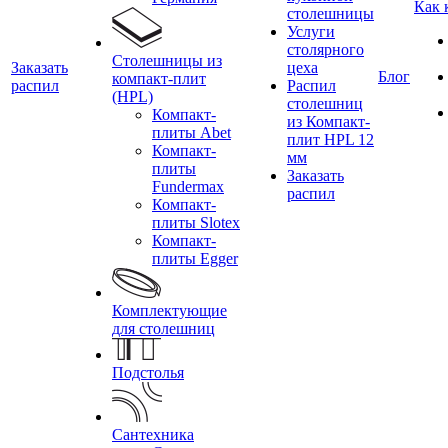
Как 
столешницы
Услуги
столярного
Столешницы из
Заказать
цеха
Блог
компакт-плит
распил
Распил
(HPL)
столешниц
Компакт-
из Компакт-
плиты Abet
плит HPL 12
Компакт-
мм
плиты
Заказать
Fundermax
распил
Компакт-
плиты Slotex
Компакт-
плиты Egger
Комплектующие
для столешниц
Подстолья
Сантехника