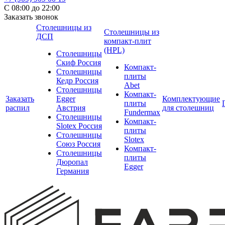
С 08:00 до 22:00
Заказать звонок
Столешницы из
Столешницы из
ДСП
компакт-плит
(HPL)
Столешницы
Скиф Россия
Компакт-
Столешницы
плиты
Кедр Россия
Abet
Столешницы
Компакт-
Заказать
Egger
Комплектующие
плиты
распил
Австрия
для столешниц
Fundermax
Столешницы
Компакт-
Slotex Россия
плиты
Столешницы
Slotex
Союз Россия
Компакт-
Столешницы
плиты
Дюропал
Egger
Германия