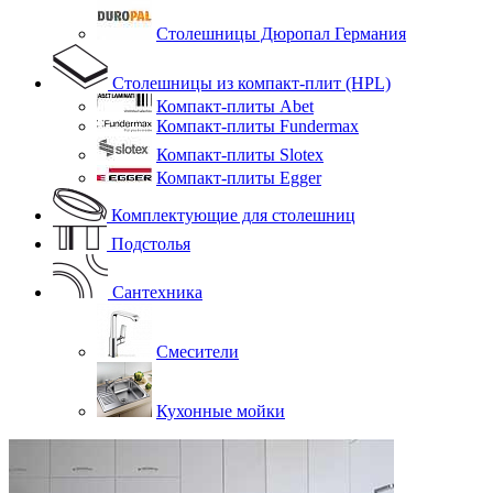
Столешницы Дюропал Германия
Столешницы из компакт-плит (HPL)
Компакт-плиты Abet
Компакт-плиты Fundermax
Компакт-плиты Slotex
Компакт-плиты Egger
Комплектующие для столешниц
Подстолья
Сантехника
Смесители
Кухонные мойки