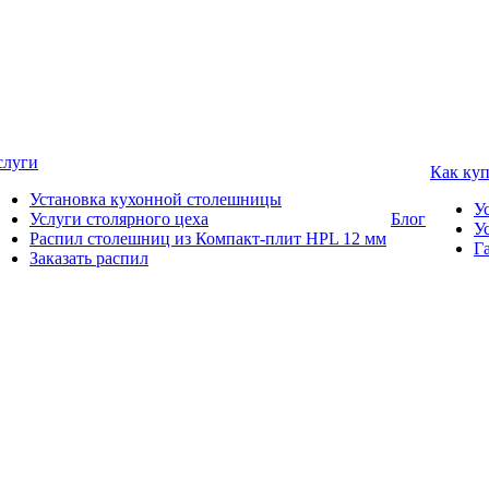
слуги
Как ку
Установка кухонной столешницы
У
Услуги столярного цеха
Блог
У
Распил столешниц из Компакт-плит HPL 12 мм
Г
Заказать распил