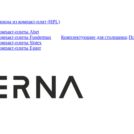
ницы из компакт-плит (HPL)
омпакт-плиты Abet
омпакт-плиты Fundermax
Комплектующие для столешниц
По
омпакт-плиты Slotex
омпакт-плиты Egger