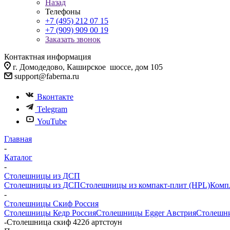
Назад
Телефоны
+7 (495) 212 07 15
+7 (909) 909 00 19
Заказать звонок
Контактная информация
г. Домодедово, Каширское шоссе, дом 105
support@faberna.ru
Вконтакте
Telegram
YouTube
Главная
-
Каталог
-
Столешницы из ДСП
Столешницы из ДСП
Столешницы из компакт-плит (HPL)
Комп
-
Столешницы Скиф Россия
Столешницы Кедр Россия
Столешницы Egger Австрия
Столешни
-
Столешница скиф 422б артстоун