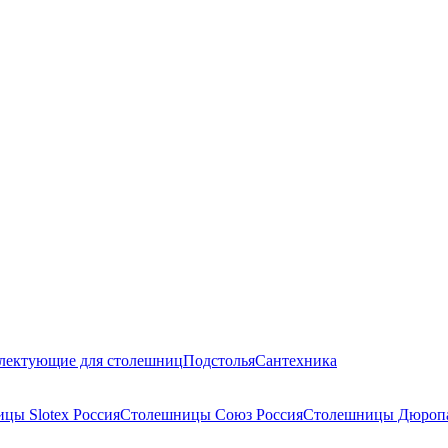
лектующие для столешниц
Подстолья
Сантехника
цы Slotex Россия
Столешницы Союз Россия
Столешницы Дюропа