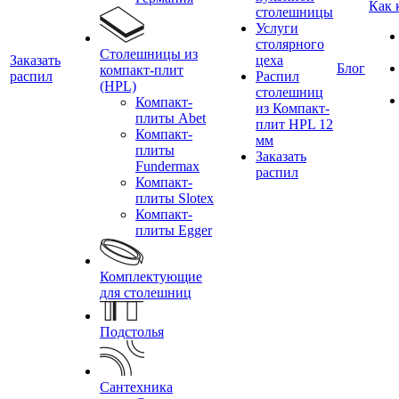
Как 
столешницы
Услуги
столярного
Столешницы из
Заказать
цеха
Блог
компакт-плит
распил
Распил
(HPL)
столешниц
Компакт-
из Компакт-
плиты Abet
плит HPL 12
Компакт-
мм
плиты
Заказать
Fundermax
распил
Компакт-
плиты Slotex
Компакт-
плиты Egger
Комплектующие
для столешниц
Подстолья
Сантехника