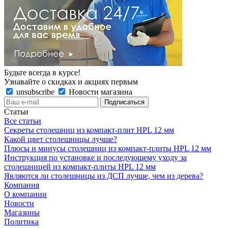
Будьте всегда в курсе!
Узнавайте о скидках и акциях первым
unsubscribe
Новости магазина
Статьи
Все статьи
Секреты столешниц из компакт-плит HPL 12 мм
Какой цвет столешницы лучше?
Плюсы и минусы столешниц из компакт-плиты HPL 12 мм
Инструкция по установке и последующему уходу за
столешницей из компакт-плиты HPL 12 мм
Являются ли столешницы из ДСП лучше, чем из дерева?
Компания
О компании
Новости
Магазины
Политика