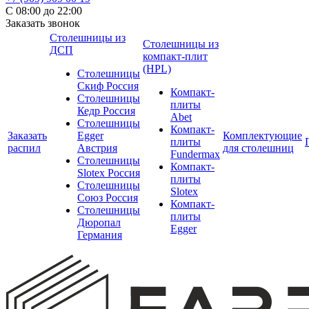
С 08:00 до 22:00
Заказать звонок
Столешницы из
Столешницы из
ДСП
компакт-плит
(HPL)
Столешницы
Скиф Россия
Компакт-
Столешницы
плиты
Кедр Россия
Abet
Столешницы
Компакт-
Заказать
Egger
Комплектующие
плиты
распил
Австрия
для столешниц
Fundermax
Столешницы
Компакт-
Slotex Россия
плиты
Столешницы
Slotex
Союз Россия
Компакт-
Столешницы
плиты
Дюропал
Egger
Германия