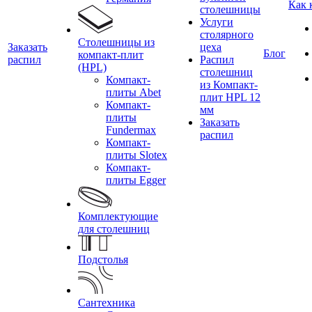
Как 
столешницы
Услуги
столярного
Столешницы из
Заказать
цеха
Блог
компакт-плит
распил
Распил
(HPL)
столешниц
Компакт-
из Компакт-
плиты Abet
плит HPL 12
Компакт-
мм
плиты
Заказать
Fundermax
распил
Компакт-
плиты Slotex
Компакт-
плиты Egger
Комплектующие
для столешниц
Подстолья
Сантехника