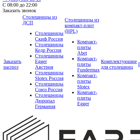
С 08:00 до 22:00
Заказать звонок
Столешницы из
Столешницы из
ДСП
компакт-плит
(HPL)
Столешницы
Скиф Россия
Компакт-
Столешницы
плиты
Кедр Россия
Abet
Столешницы
Компакт-
Заказать
Egger
Комплектующие
плиты
распил
Австрия
для столешниц
Fundermax
Столешницы
Компакт-
Slotex Россия
плиты
Столешницы
Slotex
Союз Россия
Компакт-
Столешницы
плиты
Дюропал
Egger
Германия