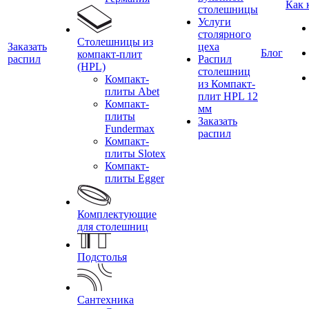
Как 
столешницы
Услуги
столярного
Столешницы из
Заказать
цеха
Блог
компакт-плит
распил
Распил
(HPL)
столешниц
Компакт-
из Компакт-
плиты Abet
плит HPL 12
Компакт-
мм
плиты
Заказать
Fundermax
распил
Компакт-
плиты Slotex
Компакт-
плиты Egger
Комплектующие
для столешниц
Подстолья
Сантехника