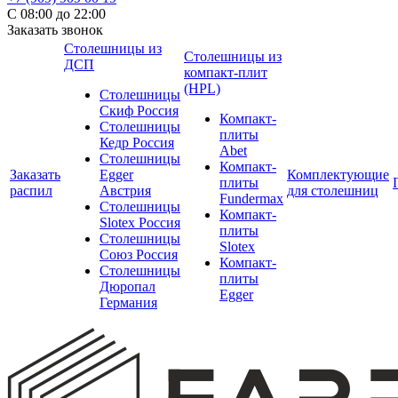
С 08:00 до 22:00
Заказать звонок
Столешницы из
Столешницы из
ДСП
компакт-плит
(HPL)
Столешницы
Скиф Россия
Компакт-
Столешницы
плиты
Кедр Россия
Abet
Столешницы
Компакт-
Заказать
Egger
Комплектующие
плиты
распил
Австрия
для столешниц
Fundermax
Столешницы
Компакт-
Slotex Россия
плиты
Столешницы
Slotex
Союз Россия
Компакт-
Столешницы
плиты
Дюропал
Egger
Германия