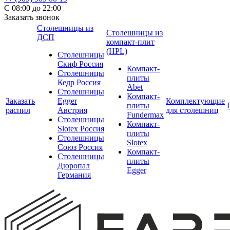
С 08:00 до 22:00
Заказать звонок
Столешницы из
Столешницы из
ДСП
компакт-плит
(HPL)
Столешницы
Скиф Россия
Компакт-
Столешницы
плиты
Кедр Россия
Abet
Столешницы
Компакт-
Заказать
Egger
Комплектующие
плиты
распил
Австрия
для столешниц
Fundermax
Столешницы
Компакт-
Slotex Россия
плиты
Столешницы
Slotex
Союз Россия
Компакт-
Столешницы
плиты
Дюропал
Egger
Германия