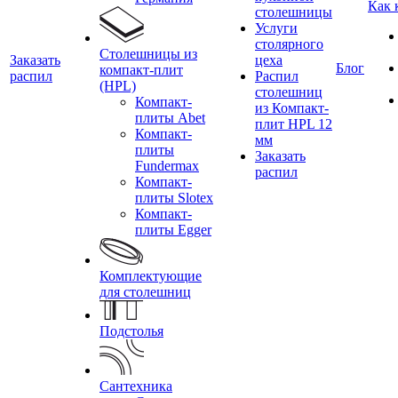
Как 
столешницы
Услуги
столярного
Столешницы из
Заказать
цеха
Блог
компакт-плит
распил
Распил
(HPL)
столешниц
Компакт-
из Компакт-
плиты Abet
плит HPL 12
Компакт-
мм
плиты
Заказать
Fundermax
распил
Компакт-
плиты Slotex
Компакт-
плиты Egger
Комплектующие
для столешниц
Подстолья
Сантехника