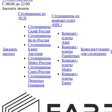
С 08:00 до 22:00
Заказать звонок
Столешницы из
Столешницы из
ДСП
компакт-плит
(HPL)
Столешницы
Скиф Россия
Компакт-
Столешницы
плиты
Кедр Россия
Abet
Столешницы
Компакт-
Заказать
Egger
Комплектующие
плиты
распил
Австрия
для столешниц
Fundermax
Столешницы
Компакт-
Slotex Россия
плиты
Столешницы
Slotex
Союз Россия
Компакт-
Столешницы
плиты
Дюропал
Egger
Германия