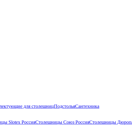
лектующие для столешниц
Подстолья
Сантехника
цы Slotex Россия
Столешницы Союз Россия
Столешницы Дюропа