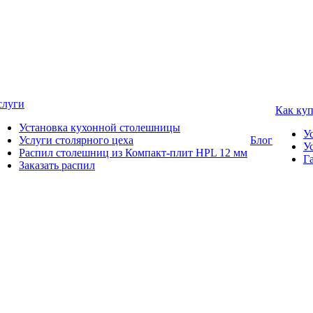
слуги
Как ку
Установка кухонной столешницы
У
Услуги столярного цеха
Блог
У
Распил столешниц из Компакт-плит HPL 12 мм
Г
Заказать распил