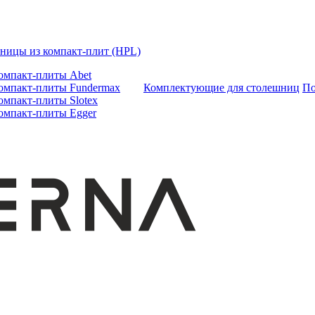
ницы из компакт-плит (HPL)
омпакт-плиты Abet
омпакт-плиты Fundermax
Комплектующие для столешниц
По
омпакт-плиты Slotex
омпакт-плиты Egger