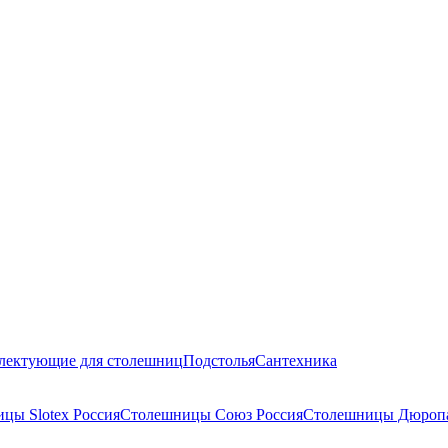
лектующие для столешниц
Подстолья
Сантехника
цы Slotex Россия
Столешницы Союз Россия
Столешницы Дюропа