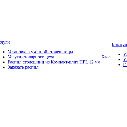
слуги
Как ку
Установка кухонной столешницы
У
Услуги столярного цеха
Блог
У
Распил столешниц из Компакт-плит HPL 12 мм
Г
Заказать распил