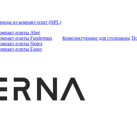
ницы из компакт-плит (HPL)
омпакт-плиты Abet
омпакт-плиты Fundermax
Комплектующие для столешниц
По
омпакт-плиты Slotex
омпакт-плиты Egger