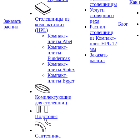
Как 
столешницы
Услуги
столярного
Столешницы из
Заказать
цеха
Блог
компакт-плит
распил
Распил
(HPL)
столешниц
Компакт-
из Компакт-
плиты Abet
плит HPL 12
Компакт-
мм
плиты
Заказать
Fundermax
распил
Компакт-
плиты Slotex
Компакт-
плиты Egger
Комплектующие
для столешниц
Подстолья
Сантехника