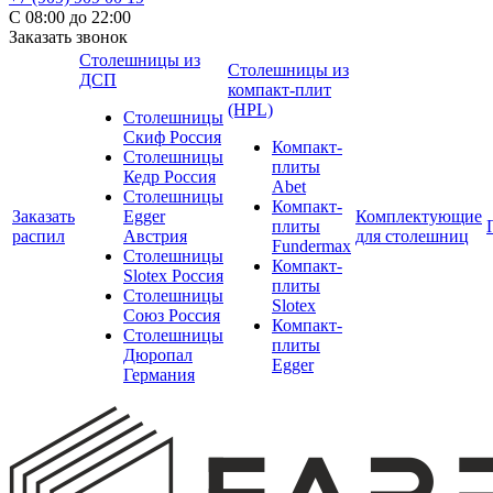
С 08:00 до 22:00
Заказать звонок
Столешницы из
Столешницы из
ДСП
компакт-плит
(HPL)
Столешницы
Скиф Россия
Компакт-
Столешницы
плиты
Кедр Россия
Abet
Столешницы
Компакт-
Заказать
Egger
Комплектующие
плиты
распил
Австрия
для столешниц
Fundermax
Столешницы
Компакт-
Slotex Россия
плиты
Столешницы
Slotex
Союз Россия
Компакт-
Столешницы
плиты
Дюропал
Egger
Германия