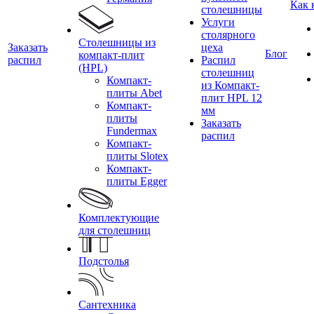
Как 
столешницы
Услуги
столярного
Столешницы из
Заказать
цеха
Блог
компакт-плит
распил
Распил
(HPL)
столешниц
Компакт-
из Компакт-
плиты Abet
плит HPL 12
Компакт-
мм
плиты
Заказать
Fundermax
распил
Компакт-
плиты Slotex
Компакт-
плиты Egger
Комплектующие
для столешниц
Подстолья
Сантехника