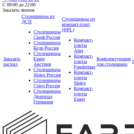
С 08:00 до 22:00
Заказать звонок
Столешницы из
Столешницы из
ДСП
компакт-плит
(HPL)
Столешницы
Скиф Россия
Компакт-
Столешницы
плиты
Кедр Россия
Abet
Столешницы
Компакт-
Заказать
Egger
Комплектующие
плиты
распил
Австрия
для столешниц
Fundermax
Столешницы
Компакт-
Slotex Россия
плиты
Столешницы
Slotex
Союз Россия
Компакт-
Столешницы
плиты
Дюропал
Egger
Германия