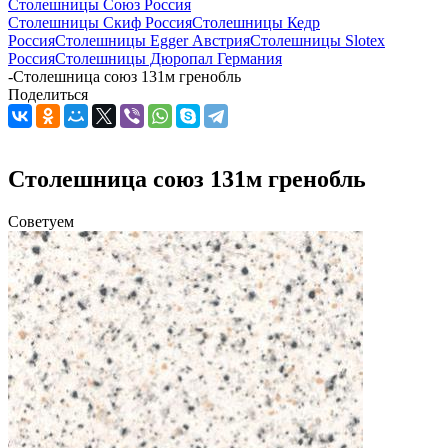
Столешницы Союз Россия
Столешницы Скиф Россия
Столешницы Кедр
Россия
Столешницы Egger Австрия
Столешницы Slotex
Россия
Столешницы Дюропал Германия
-
Столешница союз 131м гренобль
Поделиться
Столешница союз 131м гренобль
Советуем