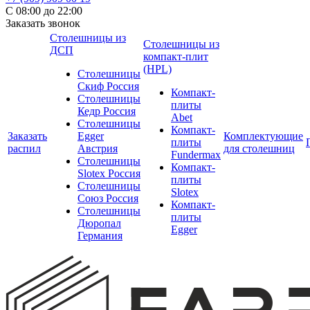
С 08:00 до 22:00
Заказать звонок
Столешницы из
Столешницы из
ДСП
компакт-плит
(HPL)
Столешницы
Скиф Россия
Компакт-
Столешницы
плиты
Кедр Россия
Abet
Столешницы
Компакт-
Заказать
Egger
Комплектующие
плиты
распил
Австрия
для столешниц
Fundermax
Столешницы
Компакт-
Slotex Россия
плиты
Столешницы
Slotex
Союз Россия
Компакт-
Столешницы
плиты
Дюропал
Egger
Германия