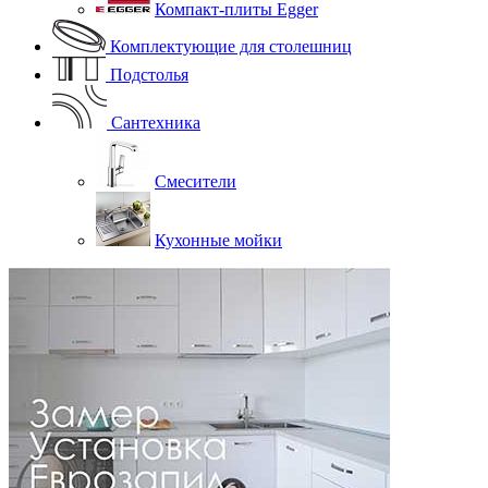
Компакт-плиты Egger
Комплектующие для столешниц
Подстолья
Сантехника
Смесители
Кухонные мойки