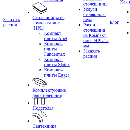
Как 
столешницы
Услуги
столярного
Столешницы из
Заказать
цеха
Блог
компакт-плит
распил
Распил
(HPL)
столешниц
Компакт-
из Компакт-
плиты Abet
плит HPL 12
Компакт-
мм
плиты
Заказать
Fundermax
распил
Компакт-
плиты Slotex
Компакт-
плиты Egger
Комплектующие
для столешниц
Подстолья
Сантехника